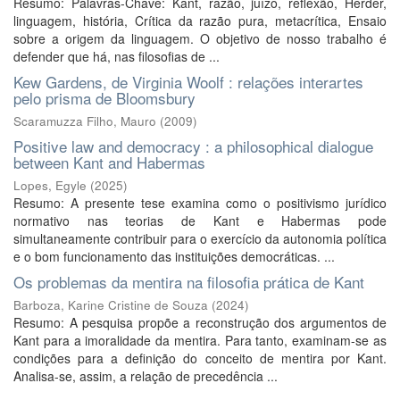
Resumo: Palavras-Chave: Kant, razão, juízo, reflexão, Herder,
linguagem, história, Crítica da razão pura, metacrítica, Ensaio
sobre a origem da linguagem. O objetivo de nosso trabalho é
defender que há, nas filosofias de ...
Kew Gardens, de Virginia Woolf : relações interartes
pelo prisma de Bloomsbury
Scaramuzza Filho, Mauro
(
2009
)
Positive law and democracy : a philosophical dialogue
between Kant and Habermas
Lopes, Egyle
(
2025
)
Resumo: A presente tese examina como o positivismo jurídico
normativo nas teorias de Kant e Habermas pode
simultaneamente contribuir para o exercício da autonomia política
e o bom funcionamento das instituições democráticas. ...
Os problemas da mentira na filosofia prática de Kant
Barboza, Karine Cristine de Souza
(
2024
)
Resumo: A pesquisa propõe a reconstrução dos argumentos de
Kant para a imoralidade da mentira. Para tanto, examinam-se as
condições para a definição do conceito de mentira por Kant.
Analisa-se, assim, a relação de precedência ...