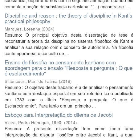
substância, deparamo-nos com a seguinte afirmação quando ele
comenta a noção de substância cartesiana: "(...) encontra-se ...
Discipline and reason : the theory of discipline in Kant’s
practical philosophy
Marques, Lorenna
(
2024
)
Resumo: O principal objetivo desta dissertação de tese é
reconstruir a teoria da disciplina no sistema filosófico de Kant e
analisar a sua relação com o conceito de autonomia. Na filosofia
contemporânea, o conceito de ...
Ensino de filosofia no pensamento kantiano com
abordagem para o ensaio "Resposta a pergunta : O que
é esclarecimento"
Bittencourt, Marli de Fatima
(
2016
)
Resumo : O objetivo deste trabalho é a de analisar o pensamento
kantiano com destaque especial em seu referido texto publicado
em 1783 com o título "Resposta a pergunta: O que é
Esclarecimento". Para tanto em um primeiro ...
Esboço para interpretação do dilema de Jacobi
Vieira, Pedro Henrique, 1990-
(
2014
)
Resumo: A presente dissertação tem como meta uma
interpretação da disputa filosófica entre Jacobi e Kant, a qual