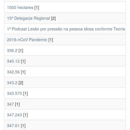
1500 hectares
[1]
15ª Delegacia Regional
[2]
1º Podcast Lesão por pressão na pessoa idosa conforme Teoria 
2019-nCoV Pandemic
[1]
336.2
[1]
340.12
[1]
342.56
[1]
343.2
[2]
343.575
[1]
347
[1]
347.243
[1]
347.61
[1]