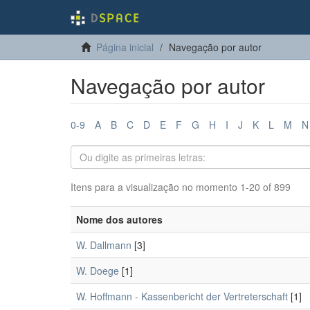
Página inicial
Navegação por autor
Navegação por autor
0-9
A
B
C
D
E
F
G
H
I
J
K
L
M
N
Itens para a visualização no momento 1-20 of 899
Nome dos autores
W. Dallmann
[3]
W. Doege
[1]
W. Hoffmann - Kassenbericht der Vertreterschaft
[1]