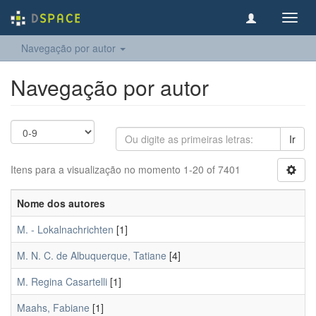
Toggl
navig
Navegação por autor
Navegação por autor
Ir
Itens para a visualização no momento 1-20 of 7401
Nome dos autores
M. - Lokalnachrichten
[1]
M. N. C. de Albuquerque, Tatiane
[4]
M. Regina Casartelli
[1]
Maahs, Fabiane
[1]