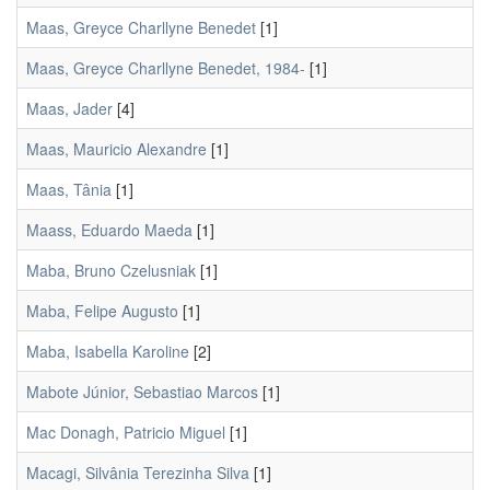
Maas, Greyce Charllyne Benedet
[1]
Maas, Greyce Charllyne Benedet, 1984-
[1]
Maas, Jader
[4]
Maas, Mauricio Alexandre
[1]
Maas, Tânia
[1]
Maass, Eduardo Maeda
[1]
Maba, Bruno Czelusniak
[1]
Maba, Felipe Augusto
[1]
Maba, Isabella Karoline
[2]
Mabote Júnior, Sebastiao Marcos
[1]
Mac Donagh, Patricio Miguel
[1]
Macagi, Silvânia Terezinha Silva
[1]