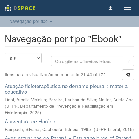
Toggl
navig
Navegação por tipo
Navegação por tipo "Ebook"
Ir
Itens para a visualização no momento 21-40 of 172
Atuação fisioterapêutica no derrame pleural : material
educativo
Liebl, Arcelio Vinicius; Pereira, Larissa da Silva; Motter, Arlete Ana
(
UFPR, Departamento de Prevenção e Reabilitação em
Fisioterapia
,
2025
)
A aventura de Horácio
Pampuch, Silvana; Cachoeira, Edneia, 1985-
(
UFPR Litoral
,
2018
)
Aves estuarinas do Paraná = Estuarine birds of Paraná