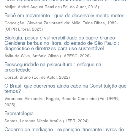
Meijer, André August Remi de
(
Ed. do Autor
,
2018
)
Bebê em movimento : guia de desenvolvimento motor
Conceição, Giovana Zanlorenzi da; Mélo, Tainá Ribas, 1982-
(
UFPR Litoral
,
2025
)
Biologia, pesca e vulnerabilidade do bagre-branco
Genidens barbus no litoral do estado de São Paulo :
diagnóstico e diretrizes para uso sustentável
Ávila-da-Silva, Antônio Olinto
(
LAPESC
,
2026
)
Biosseguridade na piscicultura : enfoque na
propriedade
Obrzut, Bruno
(
Ed. do Autor
,
2022
)
O Brasil que queremos ainda cabe na Constituição que
temos?
Veronese, Alexandre; Baggio, Roberta Camineiro
(
Ed. UFPR
,
2025
)
Bromatologia
Santos, Lorenna Nicole Araújo
(
UFPR
,
2024
)
Caderno de mediação : exposição itinerante Livros de