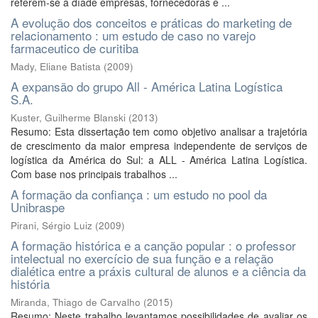
referem-se à díade empresas, fornecedoras e ...
A evolução dos conceitos e práticas do marketing de
relacionamento : um estudo de caso no varejo
farmaceutico de curitiba
Mady, Eliane Batista
(
2009
)
A expansão do grupo All - América Latina Logística
S.A.
Kuster, Guilherme Blanski
(
2013
)
Resumo: Esta dissertação tem como objetivo analisar a trajetória
de crescimento da maior empresa independente de serviços de
logística da América do Sul: a ALL - América Latina Logística.
Com base nos principais trabalhos ...
A formação da confiança : um estudo no pool da
Unibraspe
Pirani, Sérgio Luiz
(
2009
)
A formação histórica e a canção popular : o professor
intelectual no exercício de sua função e a relação
dialética entre a práxis cultural de alunos e a ciência da
história
Miranda, Thiago de Carvalho
(
2015
)
Resumo: Neste trabalho levantamos possibilidades de avaliar os