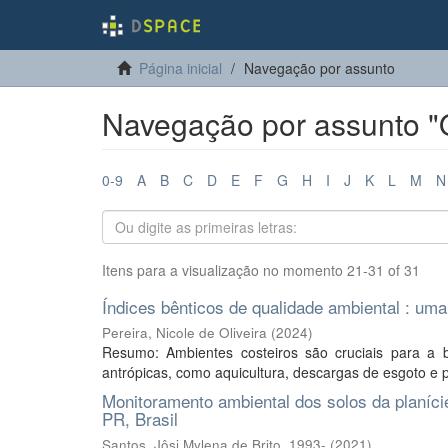
Página inicial
Navegação por assunto
Navegação por assunto "
0-9
A
B
C
D
E
F
G
H
I
J
K
L
M
N
Itens para a visualização no momento 21-31 of 31
Índices bênticos de qualidade ambiental : uma
Pereira, Nicole de Oliveira
(
2024
)
Resumo: Ambientes costeiros são cruciais para a 
antrópicas, como aquicultura, descargas de esgoto e p
Monitoramento ambiental dos solos da planíci
PR, Brasil
Santos, Jôsi Mylena de Brito, 1993-
(
2021
)