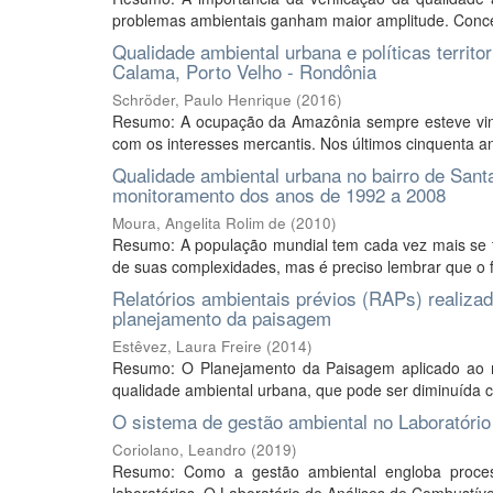
problemas ambientais ganham maior amplitude. Concen
Qualidade ambiental urbana e políticas territo
Calama, Porto Velho - Rondônia
Schröder, Paulo Henrique
(
2016
)
Resumo: A ocupação da Amazônia sempre esteve vin
com os interesses mercantis. Nos últimos cinquenta 
Qualidade ambiental urbana no bairro de Sant
monitoramento dos anos de 1992 a 2008
Moura, Angelita Rolim de
(
2010
)
Resumo: A população mundial tem cada vez mais se 
de suas complexidades, mas é preciso lembrar que o f
Relatórios ambientais prévios (RAPs) realiza
planejamento da paisagem
Estêvez, Laura Freire
(
2014
)
Resumo: O Planejamento da Paisagem aplicado ao 
qualidade ambiental urbana, que pode ser diminuída 
O sistema de gestão ambiental no Laboratóri
Coriolano, Leandro
(
2019
)
Resumo: Como a gestão ambiental engloba proces