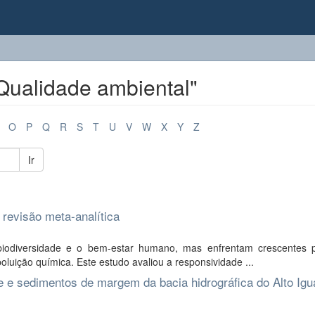
Qualidade ambiental"
O
P
Q
R
S
T
U
V
W
X
Y
Z
Ir
 revisão meta-analítica
biodiversidade e o bem-estar humano, mas enfrentam crescentes 
oluição química. Este estudo avaliou a responsividade ...
e e sedimentos de margem da bacia hidrográfica do Alto Igu