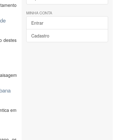
otamento
MINHA CONTA
 de
Entrar
Cadastro
o destes
paisagem
rbana
ntica em
bano, os