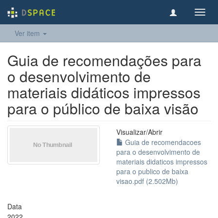
Toggl
navig
Ver item
Guia de recomendações para
o desenvolvimento de
materiais didáticos impressos
para o público de baixa visão
Visualizar/
Abrir
Guia de recomendacoes
para o desenvolvimento de
materiais didaticos impressos
para o publico de baixa
visao.pdf (2.502Mb)
Data
2022