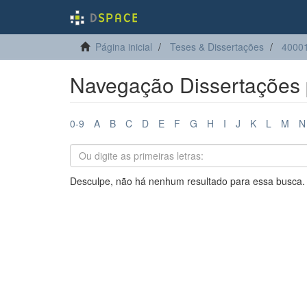
Página inicial
Teses & Dissertações
40001
Navegação Dissertações p
0-9
A
B
C
D
E
F
G
H
I
J
K
L
M
N
Desculpe, não há nenhum resultado para essa busca.