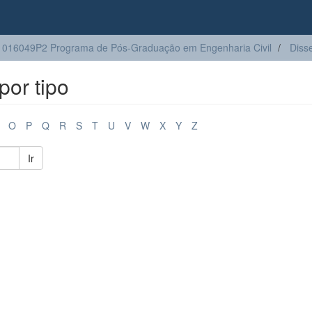
016049P2 Programa de Pós-Graduação em Engenharia Civil
Diss
or tipo
O
P
Q
R
S
T
U
V
W
X
Y
Z
Ir