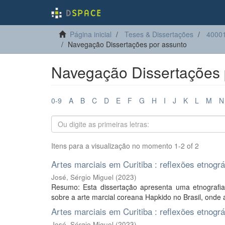
Página inicial
Teses & Dissertações
40001
Navegação Dissertações por assunto
Navegação Dissertações p
0-9
A
B
C
D
E
F
G
H
I
J
K
L
M
N
Itens para a visualização no momento 1-2 of 2
Artes marciais em Curitiba : reflexões etnogr
José, Sérgio Miguel
(
2023
)
Resumo: Esta dissertação apresenta uma etnografia
sobre a arte marcial coreana Hapkido no Brasil, onde 
Artes marciais em Curitiba : reflexões etnogr
José, Sérgio Miguel
(
2023
)