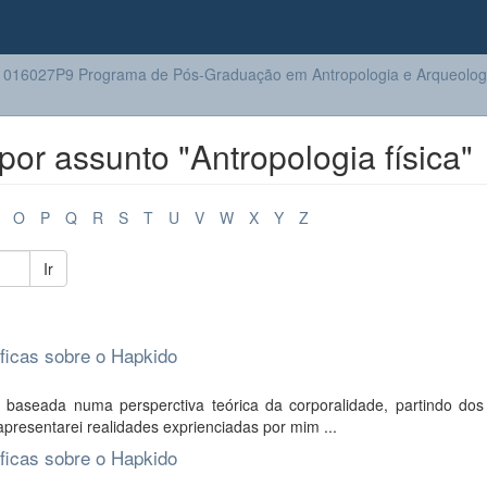
016027P9 Programa de Pós-Graduação em Antropologia e Arqueolog
or assunto "Antropologia física"
O
P
Q
R
S
T
U
V
W
X
Y
Z
Ir
áficas sobre o Hapkido
 baseada numa persperctiva teórica da corporalidade, partindo dos
apresentarei realidades exprienciadas por mim ...
áficas sobre o Hapkido