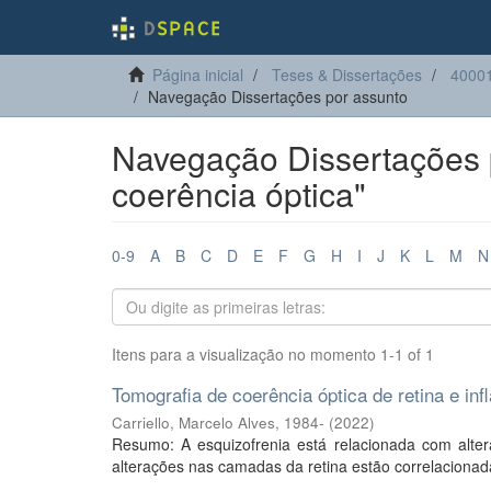
Página inicial
Teses & Dissertações
40001
Navegação Dissertações por assunto
Navegação Dissertações 
coerência óptica"
0-9
A
B
C
D
E
F
G
H
I
J
K
L
M
N
Itens para a visualização no momento 1-1 of 1
Tomografia de coerência óptica de retina e in
Carriello, Marcelo Alves, 1984-
(
2022
)
Resumo: A esquizofrenia está relacionada com alter
alterações nas camadas da retina estão correlacionada