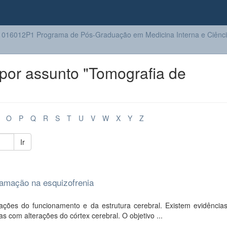
016012P1 Programa de Pós-Graduação em Medicina Interna e Ciênc
por assunto "Tomografia de
O
P
Q
R
S
T
U
V
W
X
Y
Z
Ir
flamação na esquizofrenia
ações do funcionamento e da estrutura cerebral. Existem evidência
s com alterações do córtex cerebral. O objetivo ...