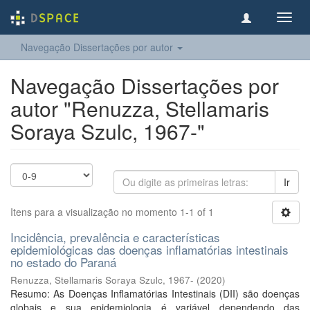
Toggl
navig
Navegação Dissertações por autor
Navegação Dissertações por
autor "Renuzza, Stellamaris
Soraya Szulc, 1967-"
Ir
Itens para a visualização no momento 1-1 of 1
Incidência, prevalência e características
epidemiológicas das doenças inflamatórias intestinais
no estado do Paraná
Renuzza, Stellamaris Soraya Szulc, 1967-
(
2020
)
Resumo: As Doenças Inflamatórias Intestinais (DII) são doenças
globais e sua epidemiologia é variável dependendo das