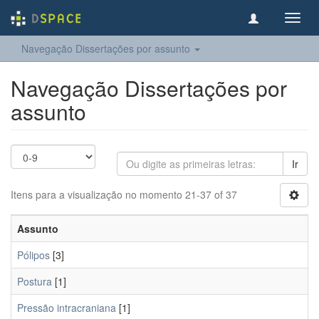
Toggl
navig
Navegação Dissertações por assunto
Navegação Dissertações por
assunto
Ir
Itens para a visualização no momento 21-37 of 37
Assunto
Pólipos
[3]
Postura
[1]
Pressão intracraniana
[1]