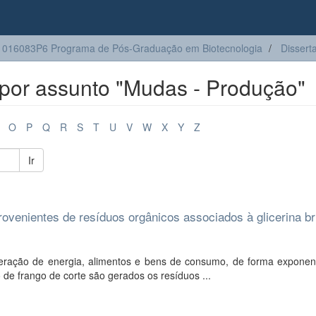
016083P6 Programa de Pós-Graduação em Biotecnologia
Dissert
por assunto "Mudas - Produção"
O
P
Q
R
S
T
U
V
W
X
Y
Z
Ir
rovenientes de resíduos orgânicos associados à glicerina br
eração de energia, alimentos e bens de consumo, de forma exponenc
e frango de corte são gerados os resíduos ...