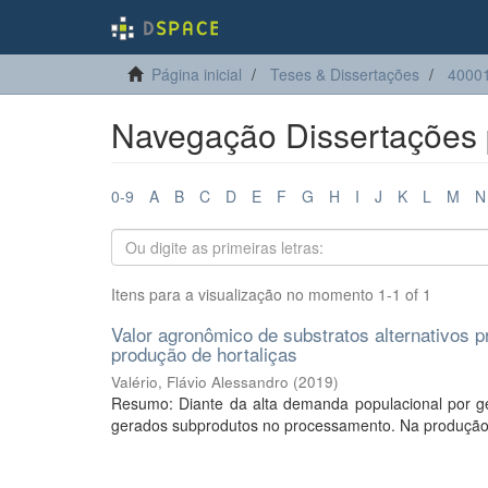
Página inicial
Teses & Dissertações
40001
Navegação Dissertações 
0-9
A
B
C
D
E
F
G
H
I
J
K
L
M
N
Itens para a visualização no momento 1-1 of 1
Valor agronômico de substratos alternativos p
produção de hortaliças
Valério, Flávio Alessandro
(
2019
)
Resumo: Diante da alta demanda populacional por g
gerados subprodutos no processamento. Na produção d