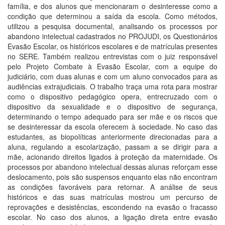
família, e dos alunos que mencionaram o desinteresse como a
condição que determinou a saída da escola. Como métodos,
utilizou a pesquisa documental, analisando os processos por
abandono intelectual cadastrados no PROJUDI, os Questionários
Evasão Escolar, os históricos escolares e de matrículas presentes
no SERE. Também realizou entrevistas com o juiz responsável
pelo Projeto Combate à Evasão Escolar, com a equipe do
judiciário, com duas alunas e com um aluno convocados para as
audiências extrajudiciais. O trabalho traça uma rota para mostrar
como o dispositivo pedagógico opera, entrecruzado com o
dispositivo da sexualidade e o dispositivo de segurança,
determinando o tempo adequado para ser mãe e os riscos que
se desinteressar da escola oferecem à sociedade. No caso das
estudantes, as biopolíticas anteriormente direcionadas para a
aluna, regulando a escolarização, passam a se dirigir para a
mãe, acionando direitos ligados à proteção da maternidade. Os
processos por abandono intelectual dessas alunas reforçam esse
deslocamento, pois são suspensos enquanto elas não encontram
as condições favoráveis para retornar. A análise de seus
históricos e das suas matrículas mostrou um percurso de
reprovações e desistências, escondendo na evasão o fracasso
escolar. No caso dos alunos, a ligação direta entre evasão