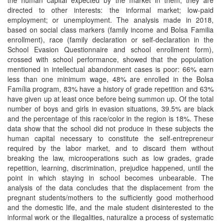
the human capital expected by the market in them, they are
directed to other interests: the informal market; low-paid
employment; or unemployment. The analysis made in 2018,
based on social class markers (family income and Bolsa Familia
enrollment), race (family declaration or self-declaration in the
School Evasion Questionnaire and school enrollment form),
crossed with school performance, showed that the population
mentioned in intellectual abandonment cases is poor: 66% earn
less than one minimum wage, 48% are enrolled in the Bolsa
Família program, 83% have a history of grade repetition and 63%
have given up at least once before being summon up. Of the total
number of boys and girls in evasion situations, 39.5% are black
and the percentage of this race/color in the region is 18%. These
data show that the school did not produce in these subjects the
human capital necessary to constitute the self-entrepreneur
required by the labor market, and to discard them without
breaking the law, microoperations such as low grades, grade
repetition, learning, discrimination, prejudice happened, until the
point in which staying in school becomes unbearable. The
analysis of the data concludes that the displacement from the
pregnant students/mothers to the sufficiently good motherhood
and the domestic life, and the male student disinterested to the
informal work or the illegalities, naturalize a process of systematic