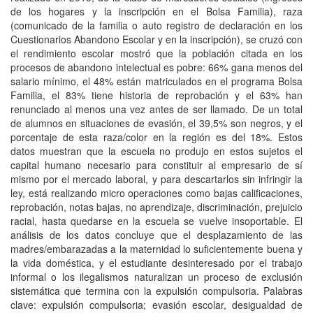
de los hogares y la inscripción en el Bolsa Familia), raza
(comunicado de la familia o auto registro de declaración en los
Cuestionarios Abandono Escolar y en la inscripción), se cruzó con
el rendimiento escolar mostró que la población citada en los
procesos de abandono intelectual es pobre: 66% gana menos del
salario mínimo, el 48% están matriculados en el programa Bolsa
Familia, el 83% tiene historia de reprobación y el 63% han
renunciado al menos una vez antes de ser llamado. De un total
de alumnos en situaciones de evasión, el 39,5% son negros, y el
porcentaje de esta raza/color en la región es del 18%. Estos
datos muestran que la escuela no produjo en estos sujetos el
capital humano necesario para constituir al empresario de sí
mismo por el mercado laboral, y para descartarlos sin infringir la
ley, está realizando micro operaciones como bajas calificaciones,
reprobación, notas bajas, no aprendizaje, discriminación, prejuicio
racial, hasta quedarse en la escuela se vuelve insoportable. El
análisis de los datos concluye que el desplazamiento de las
madres/embarazadas a la maternidad lo suficientemente buena y
la vida doméstica, y el estudiante desinteresado por el trabajo
informal o los ilegalismos naturalizan un proceso de exclusión
sistemática que termina con la expulsión compulsoria. Palabras
clave: expulsión compulsoria; evasión escolar, desigualdad de