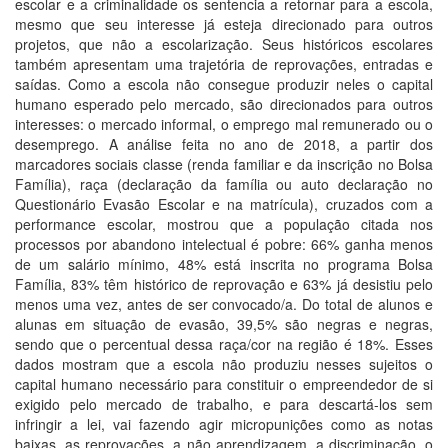
escolar e a criminalidade os sentencia a retornar para a escola,
mesmo que seu interesse já esteja direcionado para outros
projetos, que não a escolarização. Seus históricos escolares
também apresentam uma trajetória de reprovações, entradas e
saídas. Como a escola não consegue produzir neles o capital
humano esperado pelo mercado, são direcionados para outros
interesses: o mercado informal, o emprego mal remunerado ou o
desemprego. A análise feita no ano de 2018, a partir dos
marcadores sociais classe (renda familiar e da inscrição no Bolsa
Família), raça (declaração da família ou auto declaração no
Questionário Evasão Escolar e na matrícula), cruzados com a
performance escolar, mostrou que a população citada nos
processos por abandono intelectual é pobre: 66% ganha menos
de um salário mínimo, 48% está inscrita no programa Bolsa
Família, 83% têm histórico de reprovação e 63% já desistiu pelo
menos uma vez, antes de ser convocado/a. Do total de alunos e
alunas em situação de evasão, 39,5% são negras e negras,
sendo que o percentual dessa raça/cor na região é 18%. Esses
dados mostram que a escola não produziu nesses sujeitos o
capital humano necessário para constituir o empreendedor de si
exigido pelo mercado de trabalho, e para descartá-los sem
infringir a lei, vai fazendo agir micropunições como as notas
baixas, as reprovações, a não aprendizagem, a discriminação, o