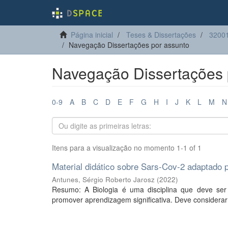
Página inicial
Teses & Dissertações
32001
Navegação Dissertações por assunto
Navegação Dissertações 
0-9
A
B
C
D
E
F
G
H
I
J
K
L
M
N
Itens para a visualização no momento 1-1 of 1
Material didático sobre Sars-Cov-2 adaptado 
Antunes, Sérgio Roberto Jarosz
(
2022
)
Resumo: A Biologia é uma disciplina que deve ser g
promover aprendizagem significativa. Deve considera