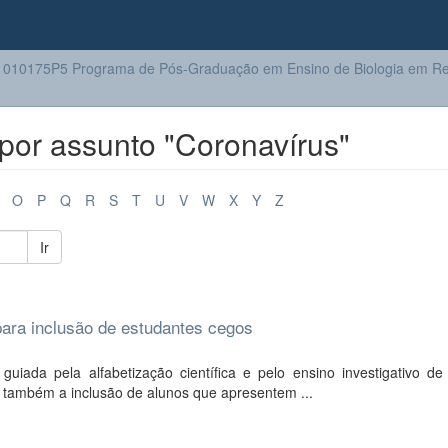
010175P5 Programa de Pós-Graduação em Ensino de Biologia em Re
por assunto "Coronavírus"
O
P
Q
R
S
T
U
V
W
X
Y
Z
Ir
para inclusão de estudantes cegos
uiada pela alfabetização científica e pelo ensino investigativo d
r também a inclusão de alunos que apresentem ...