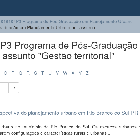
1016104P3 Programa de Pós-Graduação em Planejamento Urbano
aduação em Planejamento Urbano por assunto
P3 Programa de Pós-Graduação
ssunto "Gestão territorial"
O
P
Q
R
S
T
U
V
W
X
Y
Z
Ir
perspectiva do planejamento urbano em Rio Branco do Sul-PR
urbano no município de Rio Branco do Sul. Os espaços rurbanos 
em configurações e características rurais e urbanas ...