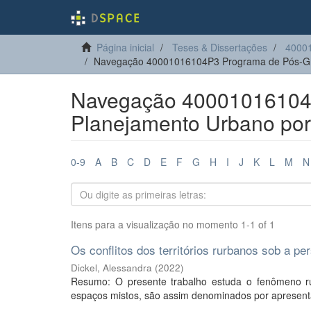
Página inicial
Teses & Dissertações
4000
Navegação 40001016104P3 Programa de Pós-Gr
Navegação 40001016104
Planejamento Urbano por a
0-9
A
B
C
D
E
F
G
H
I
J
K
L
M
N
Itens para a visualização no momento 1-1 of 1
Os conflitos dos territórios rurbanos sob a 
Dickel, Alessandra
(
2022
)
Resumo: O presente trabalho estuda o fenômeno r
espaços mistos, são assim denominados por apresentar