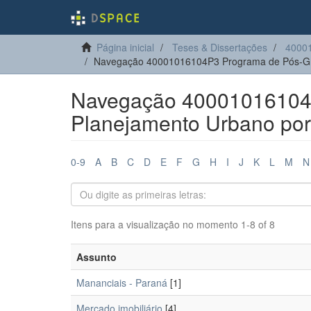
Página inicial
Teses & Dissertações
4000
Navegação 40001016104P3 Programa de Pós-Gr
Navegação 40001016104
Planejamento Urbano por
0-9
A
B
C
D
E
F
G
H
I
J
K
L
M
N
Itens para a visualização no momento 1-8 of 8
Assunto
Mananciais - Paraná
[1]
Mercado imobiliário
[4]