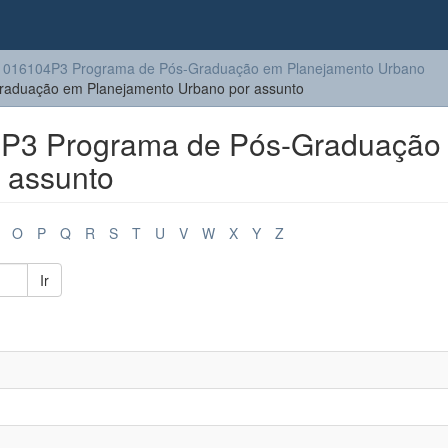
1016104P3 Programa de Pós-Graduação em Planejamento Urbano
aduação em Planejamento Urbano por assunto
P3 Programa de Pós-Graduação
 assunto
O
P
Q
R
S
T
U
V
W
X
Y
Z
Ir