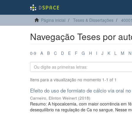
Página inicial
Teses & Dissertações
4000
Navegação Teses por auto
0-9
A
B
C
D
E
F
G
H
I
J
K
L
M
N
Itens para a visualização no momento 1-1 of 1
Efeito do uso de formiato de cálcio via oral n
Carneiro, Elinton Weinert
(
2018
)
Resumo: A hipocalcemia, com maior ocorrência em fêm
desequilíbrio na regulação de Ca no sangue. Nesse m