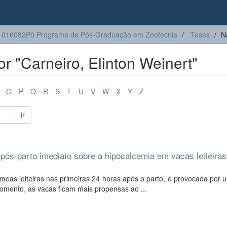
1016082P0 Programa de Pós-Graduação em Zootecnia
Teses
N
r "Carneiro, Elinton Weinert"
O
P
Q
R
S
T
U
V
W
X
Y
Z
Ir
o pós-parto imediato sobre a hipocalcemia em vacas leiteiras
eas leiteiras nas primeiras 24 horas após o parto, é provocada por 
omento, as vacas ficam mais propensas ao ...