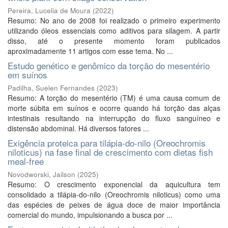
Pereira, Lucelia de Moura
(
2022
)
Resumo: No ano de 2008 foi realizado o primeiro experimento
utilizando óleos essenciais como aditivos para silagem. A partir
disso, até o presente momento foram publicados
aproximadamente 11 artigos com esse tema. No ...
Estudo genético e genômico da torção do mesentério
em suínos
Padilha, Suelen Fernandes
(
2023
)
Resumo: A torção do mesentério (TM) é uma causa comum de
morte súbita em suínos e ocorre quando há torção das alças
intestinais resultando na interrupção do fluxo sanguíneo e
distensão abdominal. Há diversos fatores ...
Exigência proteica para tilápia-do-nilo (Oreochromis
niloticus) na fase final de crescimento com dietas fish
meal-free
Novodworski, Jailson
(
2025
)
Resumo: O crescimento exponencial da aquicultura tem
consolidado a tilápia-do-nilo (Oreochromis niloticus) como uma
das espécies de peixes de água doce de maior importância
comercial do mundo, impulsionando a busca por ...