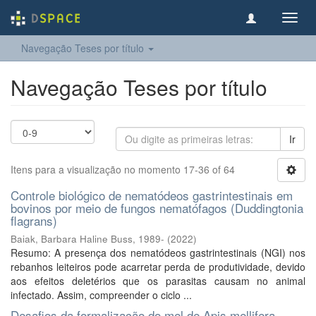
Toggl
navig
Navegação Teses por título
Navegação Teses por título
Ir
Itens para a visualização no momento 17-36 of 64
Controle biológico de nematódeos gastrintestinais em
bovinos por meio de fungos nematófagos (Duddingtonia
flagrans)
Baiak, Barbara Haline Buss, 1989-
(
2022
)
Resumo: A presença dos nematódeos gastrintestinais (NGI) nos
rebanhos leiteiros pode acarretar perda de produtividade, devido
aos efeitos deletérios que os parasitas causam no animal
infectado. Assim, compreender o ciclo ...
Desafios da formalização do mel de Apis mellifera