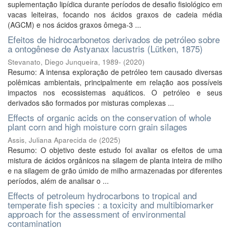
suplementação lipídica durante períodos de desafio fisiológico em
vacas leiteiras, focando nos ácidos graxos de cadeia média
(AGCM) e nos ácidos graxos ômega-3 ...
Efeitos de hidrocarbonetos derivados de petróleo sobre
a ontogênese de Astyanax lacustris (Lütken, 1875)
Stevanato, Diego Junqueira, 1989-
(
2020
)
Resumo: A intensa exploração de petróleo tem causado diversas
polêmicas ambientais, principalmente em relação aos possíveis
impactos nos ecossistemas aquáticos. O petróleo e seus
derivados são formados por misturas complexas ...
Effects of organic acids on the conservation of whole
plant corn and high moisture corn grain silages
Assis, Juliana Aparecida de
(
2025
)
Resumo: O objetivo deste estudo foi avaliar os efeitos de uma
mistura de ácidos orgânicos na silagem de planta inteira de milho
e na silagem de grão úmido de milho armazenadas por diferentes
períodos, além de analisar o ...
Effects of petroleum hydrocarbons to tropical and
temperate fish species : a toxicity and multibiomarker
approach for the assessment of environmental
contamination