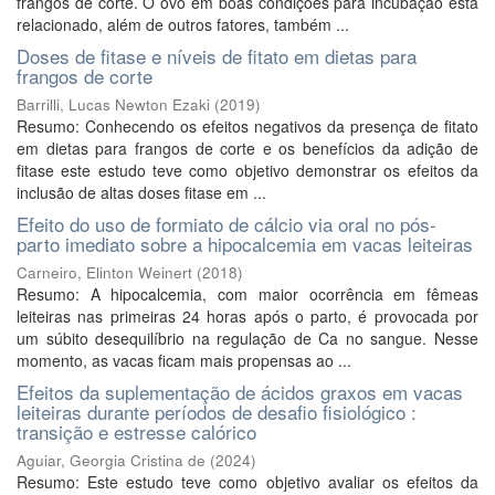
frangos de corte. O ovo em boas condições para incubação está
relacionado, além de outros fatores, também ...
Doses de fitase e níveis de fitato em dietas para
frangos de corte
Barrilli, Lucas Newton Ezaki
(
2019
)
Resumo: Conhecendo os efeitos negativos da presença de fitato
em dietas para frangos de corte e os benefícios da adição de
fitase este estudo teve como objetivo demonstrar os efeitos da
inclusão de altas doses fitase em ...
Efeito do uso de formiato de cálcio via oral no pós-
parto imediato sobre a hipocalcemia em vacas leiteiras
Carneiro, Elinton Weinert
(
2018
)
Resumo: A hipocalcemia, com maior ocorrência em fêmeas
leiteiras nas primeiras 24 horas após o parto, é provocada por
um súbito desequilíbrio na regulação de Ca no sangue. Nesse
momento, as vacas ficam mais propensas ao ...
Efeitos da suplementação de ácidos graxos em vacas
leiteiras durante períodos de desafio fisiológico :
transição e estresse calórico
Aguiar, Georgia Cristina de
(
2024
)
Resumo: Este estudo teve como objetivo avaliar os efeitos da