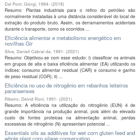
Dal Pont, Giorgi, 1984-
(
2018
)
Resumo: Plantas industriais para o refino do petróleo são
normalmente instaladas à uma distância considerável do local de
extração do produto bruto. Assim, os derramamentos acidentais
durante o transporte, como os ocorridos ...
Eficiência alimentar e metabolismo energético em
novilhas Gir
Silva, Danieli Cabral da, 1991-
(
2021
)
Resumo: Objetivou-se com esse estudo: i) classificar os animais
em grupos de alta e baixa eficiência alimentar (EA) utilizando os
índices: consumo alimentar residual (CAR) e consumo e ganho
de peso residual (CGR); ii) ...
Eficiência no uso de nitrogênio em rebanhos leiteiros
paranaenses
Ribeiro, Deivid Roni, 1991-
(
2021
)
Resumo: A eficiência na utilização do nitrogênio (EUN) é de
grande importância na produção animal, pois além do elevado
custo de fontes proteicas na alimentação animal, perdas
excessivas de nitrogênio (N) apresentam potencial ...
Essentials oils as additives for wet corn gluten feed and
whole plant corn silage conservation