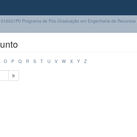
016021P0 Programa de Pós-Graduação em Engenharia de Recursos H
unto
O
P
Q
R
S
T
U
V
W
X
Y
Z
Ir