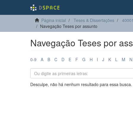
Página inicial
Teses & Dissertações
40001
Navegação Teses por assunto
Navegação Teses por ass
0-9
A
B
C
D
E
F
G
H
I
J
K
L
M
N
Desculpe, não há nenhum resultado para essa busca.