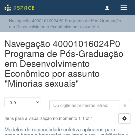
Toggl
navig
Navegação 40001016024P0 Programa de Pós-Graduação
em Desenvolvimento Econômico por assunto
Navegação 40001016024P0
Programa de Pós-Graduação
em Desenvolvimento
Econômico por assunto
"Minorias sexuais"
Ir
Itens para a visualização no momento 1-1 of 1
Modelos de racionalidade coletiva aplicados para
casais homo e heteroafetivos brasileiros : evidências e