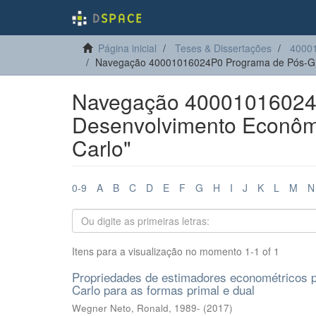
Página inicial
Teses & Dissertações
4000
Navegação 40001016024P0 Programa de Pós-Gr
Navegação 40001016024
Desenvolvimento Econômi
Carlo"
0-9
A
B
C
D
E
F
G
H
I
J
K
L
M
N
Itens para a visualização no momento 1-1 of 1
Propriedades de estimadores econométricos 
Carlo para as formas primal e dual
Wegner Neto, Ronald, 1989-
(
2017
)