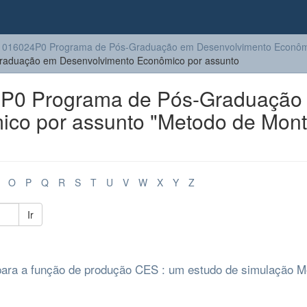
1016024P0 Programa de Pós-Graduação em Desenvolvimento Econôm
aduação em Desenvolvimento Econômico por assunto
P0 Programa de Pós-Graduação
co por assunto "Metodo de Mon
O
P
Q
R
S
T
U
V
W
X
Y
Z
Ir
para a função de produção CES : um estudo de simulação M