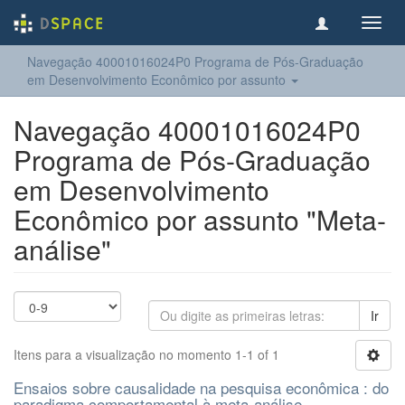
Toggl
navig
Navegação 40001016024P0 Programa de Pós-Graduação
em Desenvolvimento Econômico por assunto
Navegação 40001016024P0
Programa de Pós-Graduação
em Desenvolvimento
Econômico por assunto "Meta-
análise"
Ir
Itens para a visualização no momento 1-1 of 1
Ensaios sobre causalidade na pesquisa econômica : do
paradigma comportamental à meta-análise