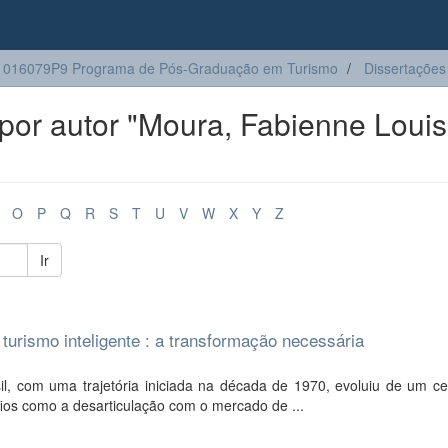
1016079P9 Programa de Pós-Graduação em Turismo
Dissertações
por autor "Moura, Fabienne Loui
O
P
Q
R
S
T
U
V
W
X
Y
Z
Ir
turismo inteligente : a transformação necessária
, com uma trajetória iniciada na década de 1970, evoluiu de um ce
ios como a desarticulação com o mercado de ...