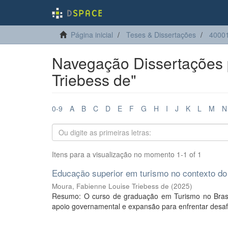
Página inicial
Teses & Dissertações
4000
Navegação Dissertações 
Triebess de"
0-9
A
B
C
D
E
F
G
H
I
J
K
L
M
N
Itens para a visualização no momento 1-1 of 1
Educação superior em turismo no contexto do 
Moura, Fabienne Louise Triebess de
(
2025
)
Resumo: O curso de graduação em Turismo no Brasil
apoio governamental e expansão para enfrentar desaf