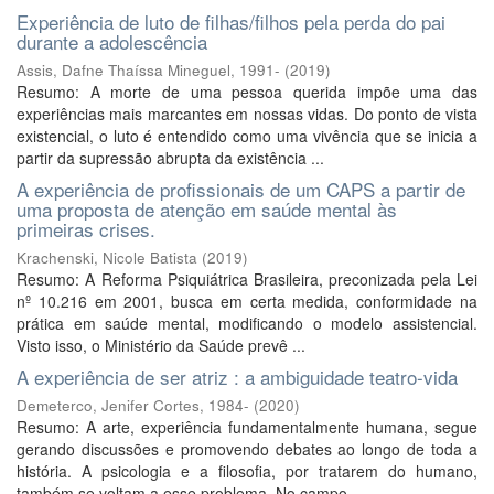
Experiência de luto de filhas/filhos pela perda do pai
durante a adolescência
Assis, Dafne Thaíssa Mineguel, 1991-
(
2019
)
Resumo: A morte de uma pessoa querida impõe uma das
experiências mais marcantes em nossas vidas. Do ponto de vista
existencial, o luto é entendido como uma vivência que se inicia a
partir da supressão abrupta da existência ...
A experiência de profissionais de um CAPS a partir de
uma proposta de atenção em saúde mental às
primeiras crises.
Krachenski, Nicole Batista
(
2019
)
Resumo: A Reforma Psiquiátrica Brasileira, preconizada pela Lei
nº 10.216 em 2001, busca em certa medida, conformidade na
prática em saúde mental, modificando o modelo assistencial.
Visto isso, o Ministério da Saúde prevê ...
A experiência de ser atriz : a ambiguidade teatro-vida
Demeterco, Jenifer Cortes, 1984-
(
2020
)
Resumo: A arte, experiência fundamentalmente humana, segue
gerando discussões e promovendo debates ao longo de toda a
história. A psicologia e a filosofia, por tratarem do humano,
também se voltam a esse problema. No campo ...