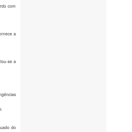
ordo com
fornece a
ntou-se a
ingências
a
quado do