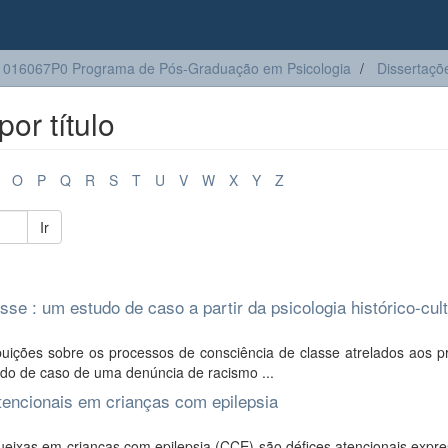
016067P0 Programa de Pós-Graduação em Psicologia
Dissertaçõ
or título
O
P
Q
R
S
T
U
V
W
X
Y
Z
Ir
se : um estudo de caso a partir da psicologia histórico-cult
ições sobre os processos de consciência de classe atrelados aos p
tudo de caso de uma denúncia de racismo ...
tencionais em crianças com epilepsia
ueixas em crianças com epilepsia (CCE) são défices atencionais expr