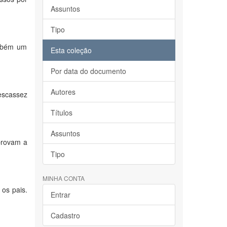
Assuntos
Tipo
ambém um
Esta coleção
Por data do documento
Autores
 escassez
Títulos
Assuntos
 provam a
Tipo
MINHA CONTA
 os pais.
Entrar
Cadastro