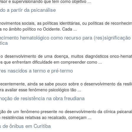
isor e supervisionando que tem como objetivo ...
do a partir da psicanálise
entos sociais, as políticas identitárias, ou políticas de reconheci
s no âmbito político no Ocidente. Cada ...
cimento hematológico como recurso para (res)significação
tica
 o desenvolvimento de uma doença, muitos diagnósticos onco-hemat
es que enfrentam dificuldade em compreender como ...
ares nascidos a termo e pré-termo
centemente, ainda se sabe pouco sobre o desenvolvimento da resili
a avaliar esse fenômeno psicológico tão ...
noção de resistência na obra freudiana
ação de um fenômeno presente no desenvolvimento da clínica psicanal
esistências relativas ao recalcado, começam ...
s de ônibus em Curitiba