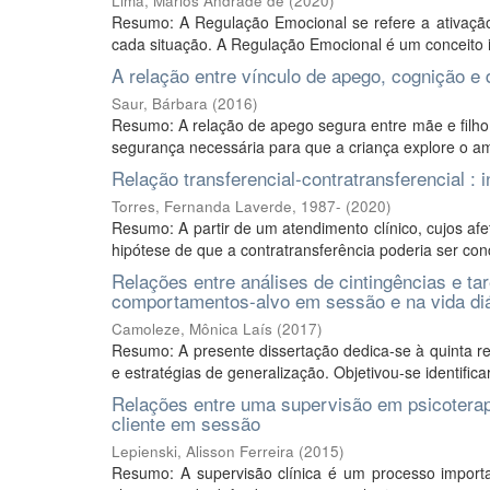
Lima, Marlos Andrade de
(
2020
)
Resumo: A Regulação Emocional se refere a ativação
cada situação. A Regulação Emocional é um conceito
A relação entre vínculo de apego, cognição e
Saur, Bárbara
(
2016
)
Resumo: A relação de apego segura entre mãe e filho p
segurança necessária para que a criança explore o amb
Relação transferencial-contratransferencial :
Torres, Fernanda Laverde, 1987-
(
2020
)
Resumo: A partir de um atendimento clínico, cujos afe
hipótese de que a contratransferência poderia ser con
Relações entre análises de cintingências e tar
comportamentos-alvo em sessão e na vida diá
Camoleze, Mônica Laís
(
2017
)
Resumo: A presente dissertação dedica-se à quinta reg
e estratégias de generalização. Objetivou-se identificar
Relações entre uma supervisão em psicoterapi
cliente em sessão
Lepienski, Alisson Ferreira
(
2015
)
Resumo: A supervisão clínica é um processo import