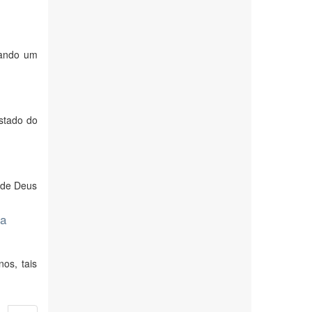
ntando um
stado do
 de Deus
ma
os, tais