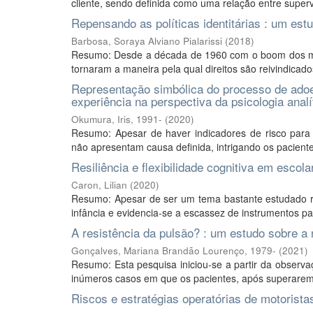
cliente, sendo definida como uma relação entre superv
Repensando as políticas identitárias : um estu
Barbosa, Soraya Alviano Pialarissi
(
2018
)
Resumo: Desde a década de 1960 com o boom dos movim
tornaram a maneira pela qual direitos são reivindicado
Representação simbólica do processo de adoe
experiência na perspectiva da psicologia analí
Okumura, Iris, 1991-
(
2020
)
Resumo: Apesar de haver indicadores de risco para
não apresentam causa definida, intrigando os pacient
Resiliência e flexibilidade cognitiva em escol
Caron, Lilian
(
2020
)
Resumo: Apesar de ser um tema bastante estudado re
infância e evidencia-se a escassez de instrumentos par
A resistência da pulsão? : um estudo sobre a 
Gonçalves, Mariana Brandão Lourenço, 1979-
(
2021
)
Resumo: Esta pesquisa iniciou-se a partir da observ
inúmeros casos em que os pacientes, após superarem r
Riscos e estratégias operatórias de motorista