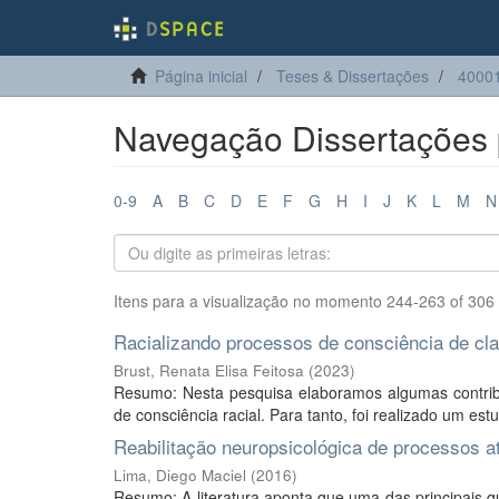
Página inicial
Teses & Dissertações
40001
Navegação Dissertações p
0-9
A
B
C
D
E
F
G
H
I
J
K
L
M
N
Itens para a visualização no momento 244-263 of 306
Racializando processos de consciência de clas
Brust, Renata Elisa Feitosa
(
2023
)
Resumo: Nesta pesquisa elaboramos algumas contribu
de consciência racial. Para tanto, foi realizado um es
Reabilitação neuropsicológica de processos a
Lima, Diego Maciel
(
2016
)
Resumo: A literatura aponta que uma das principais q