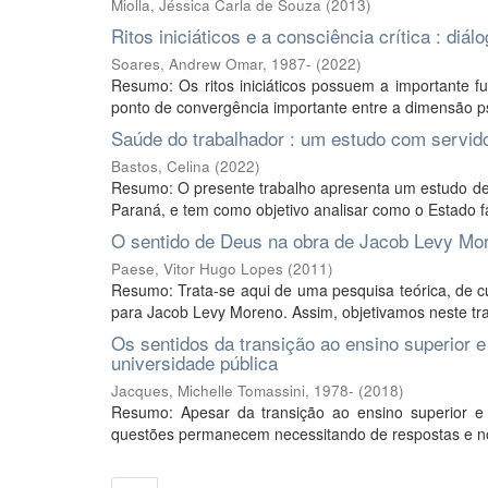
Miolla, Jéssica Carla de Souza
(
2013
)
Ritos iniciáticos e a consciência crítica : diá
Soares, Andrew Omar, 1987-
(
2022
)
Resumo: Os ritos iniciáticos possuem a importante f
ponto de convergência importante entre a dimensão psíq
Saúde do trabalhador : um estudo com servid
Bastos, Celina
(
2022
)
Resumo: O presente trabalho apresenta um estudo de
Paraná, e tem como objetivo analisar como o Estado fa
O sentido de Deus na obra de Jacob Levy More
Paese, Vitor Hugo Lopes
(
2011
)
Resumo: Trata-se aqui de uma pesquisa teórica, de c
para Jacob Levy Moreno. Assim, objetivamos neste trab
Os sentidos da transição ao ensino superior e
universidade pública
Jacques, Michelle Tomassini, 1978-
(
2018
)
Resumo: Apesar da transição ao ensino superior e
questões permanecem necessitando de respostas e nov