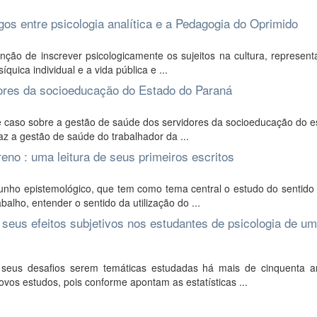
logos entre psicologia analítica e a Pedagogia do Oprimido
unção de inscrever psicologicamente os sujeitos na cultura, represe
uica individual e a vida pública e ...
ores da socioeducação do Estado do Paraná
 caso sobre a gestão de saúde dos servidores da socioeducação do e
z a gestão de saúde do trabalhador da ...
no : uma leitura de seus primeiros escritos
unho epistemológico, que tem como tema central o estudo do sentido
alho, entender o sentido da utilização do ...
 seus efeitos subjetivos nos estudantes de psicologia de u
 seus desafios serem temáticas estudadas há mais de cinquenta an
os estudos, pois conforme apontam as estatísticas ...