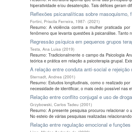
hiperatividade e/ou desatenção. Tais défices geram di
Reflexões psicanalíticas sobre masoquismo, f
Fortini, Priscila Ferreira, 1987-
(
2021
)
Resumo: A violência contra a mulher praticada po
fenômeno que levanta questões à psicanálise. Tanto na 
Regressão psíquica em pequenos grupos terapê
Testa, Ana Luisa
(
2019
)
Resumo: Tradicionalmente o campo da Psicologia Analít
teórica e prática em relação a psicoterapia grupal. Exi
A relação entre conduta anti-social e rejeição
Sternadt, Andrea
(
2001
)
Resumo: Estudos longitudinais, como o realizado por P
necessidade de identificar, o mais cedo possível nas e
Relação entre conflito conjugal e uso de drog
Grzybowski, Carlos Tadeu
(
2001
)
Resumo: A presente pesquisa procurou relacionar o us
No esteio de várias pesquisas realizadas relacionando 
Relação entre regulação emocional e funções 