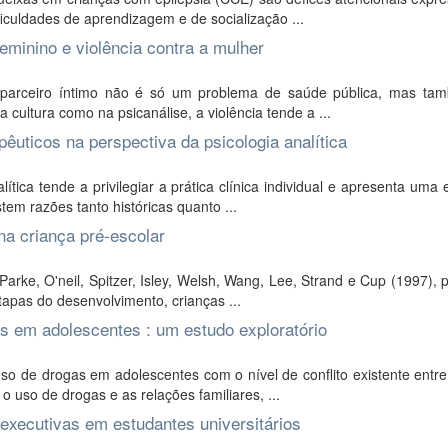
ficuldades de aprendizagem e de socialização ...
eminino e violência contra a mulher
r parceiro íntimo não é só um problema de saúde pública, mas t
cultura como na psicanálise, a violência tende a ...
uticos na perspectiva da psicologia analítica
ica tende a privilegiar a prática clínica individual e apresenta uma
stem razões tanto históricas quanto ...
 na criança pré-escolar
arke, O'neil, Spitzer, Isley, Welsh, Wang, Lee, Strand e Cup (1997),
tapas do desenvolvimento, crianças ...
as em adolescentes : um estudo exploratório
o de drogas em adolescentes com o nível de conflito existente entre
o uso de drogas e as relações familiares, ...
executivas em estudantes universitários