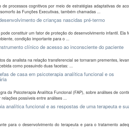
 de processos cognitivos por meio de estratégias adaptativas de ac
 isomorfo às Funções Executivas, também chamadas ...
 desenvolvimento de crianças nascidas pré-termo
ode constituir um fator de proteção do desenvolvimento infantil. Ela 
iente, condição importante para o ...
 instrumento clínico de acesso ao inconsciente do paciente
tos da analista na relação transferencial se tornaram prementes, leva
cebida como possuindo duas facetas: ...
efas de casa em psicoterapia analítica funcional e os
ria
ra da Psicoterapia Analítica Funcional (FAP), sobre análises de cont
 relações possíveis entre análises ...
a analítica funcional e as respostas de uma terapeuta e su
ante para o desenvolvimento do terapeuta e para o tratamento ade