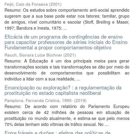
Feijó, Caio da Fonseca
(
2001
)
Resumo: Os estudos sobre comportamento anti-social aprendido
sugerem que a sua base pode estar nos fatores: familiar, grupo
de amigos, nível comunitário e escolar (Stoff, Breiling e Maser,
1997; Bandura e Inesta, 1975; ...
Eficácia de um programa de contingências de ensino
para capacitar professores de séries iniciais do Ensino
Fundamental a propor comportamentos-objetivo
Rauch, Sionara Luize Büchner
(
2021
)
Resumo: A Educação é um dos principais meios para gerar
transformações sociais e tais transformações se dão por meio do
desenvolvimento de comportamentos que possibilitam ao
indivíduo a lidar com a sua realidade, ...
Emancipação ou exploração? : a regulamentação da
prostituição no estado capitalista neoliberal
Pamplona, Fernanda Cristina, 1990-
(
2019
)
Resumo: De acordo com relatório do Parlamento Europeu
existem cerca de 42 milhões de pessoas em situação de
prostituição no mundo atualmente, e estima-se que pelo menos
70% delas tenham sido vítimas de tráfico sexual. No ...
Entre frágeis e durões : efeitos das políticas de