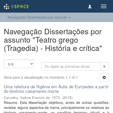
Toggl
navig
Navegação Dissertações por assunto
Navegação Dissertações por
assunto "Teatro grego
(Tragedia) - História e crítica"
Ir
Itens para a visualização no momento 1-1 of 1
Uma releitura de Ifigênia em Áulis de Eurípedes a partir
do binômio casamento-morte
Carvalho, Valeria Evencio de, 1973-
(
2018
)
Resumo: Esta dissertação objetivou, antes de outras questões,
revisitar alguns aspectos da trama, principalmente os relativos ao
binômio casamento-morte, ao sacrifício feminino (ritual) e à