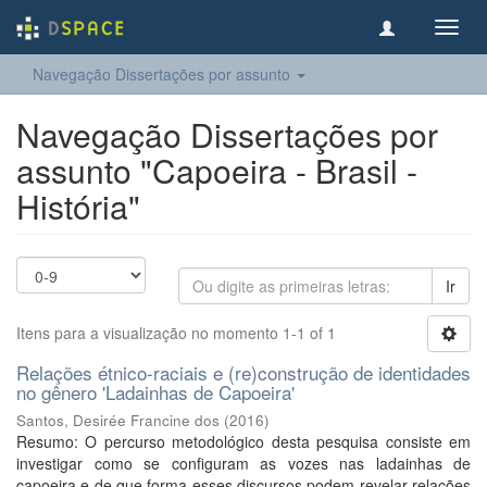
Toggl
navig
Navegação Dissertações por assunto
Navegação Dissertações por
assunto "Capoeira - Brasil -
História"
Ir
Itens para a visualização no momento 1-1 of 1
Relações étnico-raciais e (re)construção de identidades
no gênero 'Ladainhas de Capoeira'
Santos, Desirée Francine dos
(
2016
)
Resumo: O percurso metodológico desta pesquisa consiste em
investigar como se configuram as vozes nas ladainhas de
capoeira e de que forma esses discursos podem revelar relações