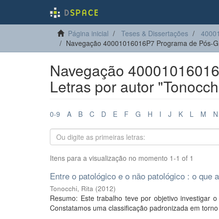
Página inicial
Teses & Dissertações
4000
Navegação 40001016016P7 Programa de Pós-Gra
Navegação 40001016016
Letras por autor "Tonocchi
0-9
A
B
C
D
E
F
G
H
I
J
K
L
M
N
Itens para a visualização no momento 1-1 of 1
Entre o patológico e o não patológico : o que a
Tonocchi, Rita
(
2012
)
Resumo: Este trabalho teve por objetivo investigar 
Constatamos uma classificação padronizada em torno da