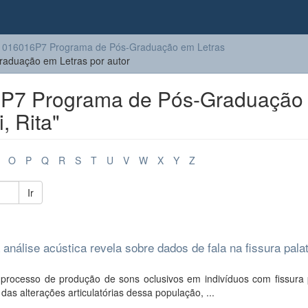
1016016P7 Programa de Pós-Graduação em Letras
duação em Letras por autor
P7 Programa de Pós-Graduação
, Rita"
O
P
Q
R
S
T
U
V
W
X
Y
Z
Ir
 análise acústica revela sobre dados de fala na fissura pala
o processo de produção de sons oclusivos em indivíduos com fissura 
s alterações articulatórias dessa população, ...