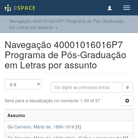
Toggl
navig
Navegação 40001016016P7 Programa de Pós-Graduação
em Letras por assunto
Navegação 40001016016P7
Programa de Pós-Graduação
em Letras por assunto
Ir
Itens para a visualização no momento 1-20 of 57
Assunto
Sá-Carneiro, Mário de, 1890-1916
[1]