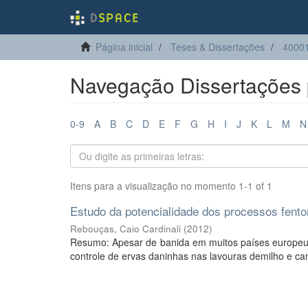
Página inicial
Teses & Dissertações
4000
Navegação Dissertações 
0-9
A
B
C
D
E
F
G
H
I
J
K
L
M
N
Itens para a visualização no momento 1-1 of 1
Estudo da potencialidade dos processos fent
Rebouças, Caio Cardinali
(
2012
)
Resumo: Apesar de banida em muitos países europeus, 
controle de ervas daninhas nas lavouras demilho e can