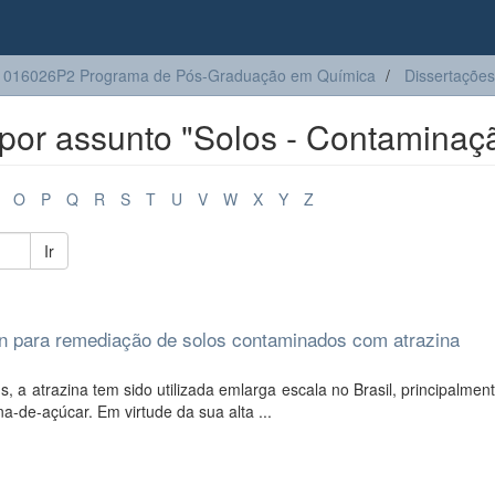
1016026P2 Programa de Pós-Graduação em Química
Dissertações
por assunto "Solos - Contaminaç
O
P
Q
R
S
T
U
V
W
X
Y
Z
Ir
on para remediação de solos contaminados com atrazina
a atrazina tem sido utilizada emlarga escala no Brasil, principalmen
a-de-açúcar. Em virtude da sua alta ...