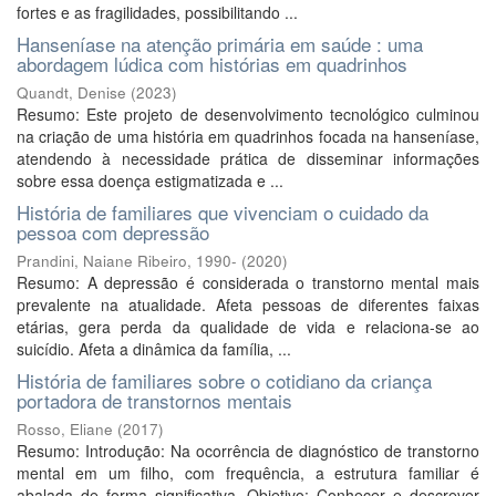
fortes e as fragilidades, possibilitando ...
Hanseníase na atenção primária em saúde : uma
abordagem lúdica com histórias em quadrinhos
Quandt, Denise
(
2023
)
Resumo: Este projeto de desenvolvimento tecnológico culminou
na criação de uma história em quadrinhos focada na hanseníase,
atendendo à necessidade prática de disseminar informações
sobre essa doença estigmatizada e ...
História de familiares que vivenciam o cuidado da
pessoa com depressão
Prandini, Naiane Ribeiro, 1990-
(
2020
)
Resumo: A depressão é considerada o transtorno mental mais
prevalente na atualidade. Afeta pessoas de diferentes faixas
etárias, gera perda da qualidade de vida e relaciona-se ao
suicídio. Afeta a dinâmica da família, ...
História de familiares sobre o cotidiano da criança
portadora de transtornos mentais
Rosso, Eliane
(
2017
)
Resumo: Introdução: Na ocorrência de diagnóstico de transtorno
mental em um filho, com frequência, a estrutura familiar é
abalada de forma significativa. Objetivo: Conhecer e descrever