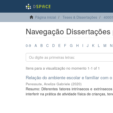
Página inicial
Teses & Dissertações
40001
Navegação Dissertações p
0-9
A
B
C
D
E
F
G
H
I
J
K
L
M
N
Itens para a visualização no momento 1-1 of 1
Relação do ambiente escolar e familiar com o 
Peressute, Anelize Gabriele
(
2020
)
Resumo: Diferentes fatores intrínsecos e extrínse
interferir na prática de atividade física de crianças, t