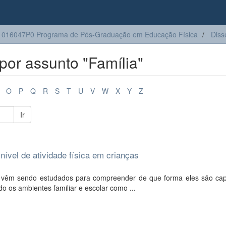
016047P0 Programa de Pós-Graduação em Educação Física
Diss
or assunto "Família"
O
P
Q
R
S
T
U
V
W
X
Y
Z
Ir
nível de atividade física em crianças
cos vêm sendo estudados para compreender de que forma eles são ca
endo os ambientes familiar e escolar como ...