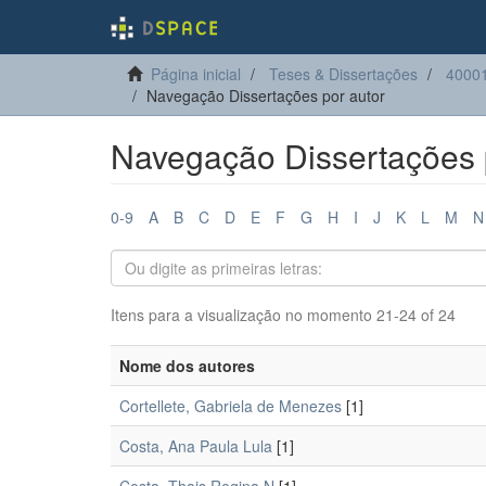
Página inicial
Teses & Dissertações
40001
Navegação Dissertações por autor
Navegação Dissertações 
0-9
A
B
C
D
E
F
G
H
I
J
K
L
M
N
Itens para a visualização no momento 21-24 of 24
Nome dos autores
Cortellete, Gabriela de Menezes
[1]
Costa, Ana Paula Lula
[1]