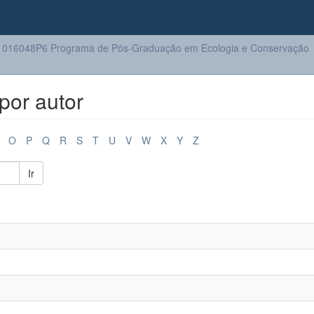
016048P6 Programa de Pós-Graduação em Ecologia e Conservação
por autor
O
P
Q
R
S
T
U
V
W
X
Y
Z
Ir