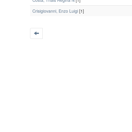
Costa, Thais Regina N
[1]
Crisigiovanni, Enzo Luigi
[1]