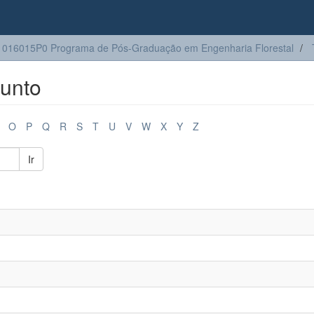
016015P0 Programa de Pós-Graduação em Engenharia Florestal
unto
O
P
Q
R
S
T
U
V
W
X
Y
Z
Ir