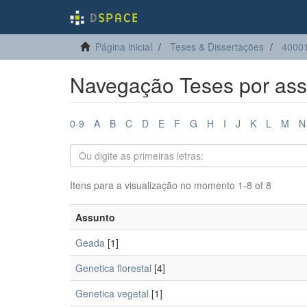
Página inicial
Teses & Dissertações
40001
Navegação Teses por ass
0-9
A
B
C
D
E
F
G
H
I
J
K
L
M
N
Itens para a visualização no momento 1-8 of 8
Assunto
Geada
[1]
Genetica florestal
[4]
Genetica vegetal
[1]