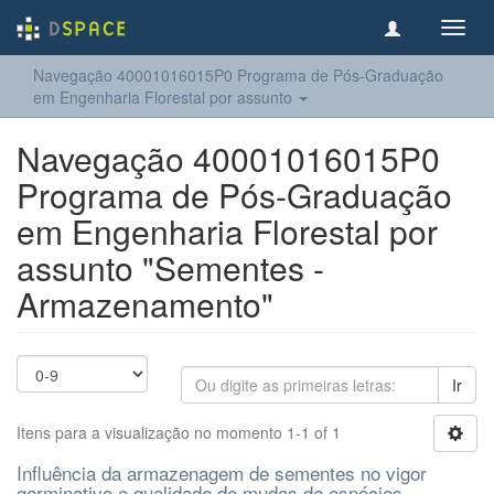
Toggl
navig
Navegação 40001016015P0 Programa de Pós-Graduação
em Engenharia Florestal por assunto
Navegação 40001016015P0
Programa de Pós-Graduação
em Engenharia Florestal por
assunto "Sementes -
Armazenamento"
Ir
Itens para a visualização no momento 1-1 of 1
Influência da armazenagem de sementes no vigor
germinativo e qualidade de mudas de espécies