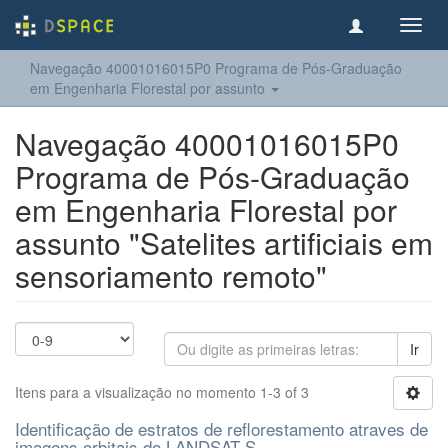
Toggl
navig
Navegação 40001016015P0 Programa de Pós-Graduação
em Engenharia Florestal por assunto
Navegação 40001016015P0
Programa de Pós-Graduação
em Engenharia Florestal por
assunto "Satelites artificiais em
sensoriamento remoto"
Ir
Itens para a visualização no momento 1-3 of 3
Identificação de estratos de reflorestamento atraves de
imagens orbitais do LANDSAT-S