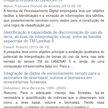
Matos, Francisca Dionizia de Almeida
(
2013-06-19
)
A técnica de Processamento Digital empregada teve por objetivo
facilitar a identificação e a extração de informações dos talhões,
que posteriormente serviram como dados para a construção de
uma regra de classificação por ...
Identificação e capacidade de discriminação do uso da
terra, atraves da interpretação visual, entre as bandas
espectrais do TM Landsat 5
Cassol, Roberto
(
2013-06-19
)
A pesquisa teve como objetivo principal a avaliação qualitativa do
potencial de interpretação de temas do uso da terra, nas sete
bandas do sensor TM do LANDSAT 5 e, ainda, de uma
composição infravermelha falsa cor. Para a ...
Integração de dados de sensoriamento remoto para a
estimativa de área basal, volume e biomassa em
ecossistemas florestais
Debastiani, Aline Bernarda, 1990-
(
2020
)
Resumo: Para o adequado manejo das florestas, faz-se
necessária a quantificação de métricas que a descrevam, tais
como a área basal, volume e biomassa. Tendo essa
necessidade, o objetivo do presente estudo é analisar o ...