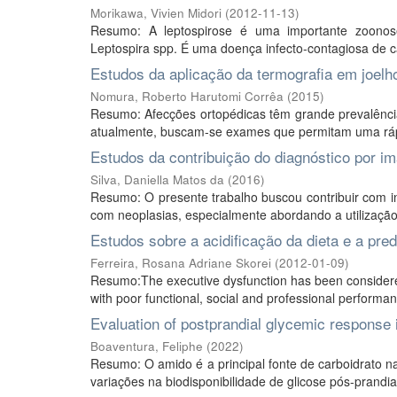
Morikawa, Vivien Midori
(
2012-11-13
)
Resumo: A leptospirose é uma importante zoonos
Leptospira spp. É uma doença infecto-contagiosa de 
Estudos da aplicação da termografia em joelh
Nomura, Roberto Harutomi Corrêa
(
2015
)
Resumo: Afecções ortopédicas têm grande prevalência n
atualmente, buscam-se exames que permitam uma rápid
Estudos da contribuição do diagnóstico por 
Silva, Daniella Matos da
(
2016
)
Resumo: O presente trabalho buscou contribuir com i
com neoplasias, especialmente abordando a utilização 
Estudos sobre a acidificação da dieta e a pre
Ferreira, Rosana Adriane Skorei
(
2012-01-09
)
Resumo:The executive dysfunction has been considered 
with poor functional, social and professional performan
Evaluation of postprandial glycemic response in
Boaventura, Feliphe
(
2022
)
Resumo: O amido é a principal fonte de carboidrato n
variações na biodisponibilidade de glicose pós-prandi