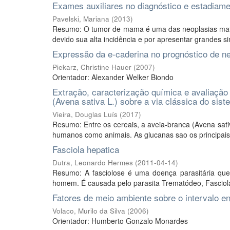
Exames auxiliares no diagnóstico e estadiam
Pavelski, Mariana
(
2013
)
Resumo: O tumor de mama é uma das neoplasias mai
devido sua alta incidência e por apresentar grandes 
Expressão da e-caderina no prognóstico de n
Piekarz, Christine Hauer
(
2007
)
Orientador: Alexander Welker Biondo
Extração, caracterização química e avaliação
(Avena sativa L.) sobre a via clássica do s
Vieira, Douglas Luís
(
2017
)
Resumo: Entre os cereais, a aveia-branca (Avena sativ
humanos como animais. As glucanas sao os principais c
Fasciola hepatica
Dutra, Leonardo Hermes
(
2011-04-14
)
Resumo: A fasciolose é uma doença parasitária que 
homem. É causada pelo parasita Trematódeo, Fasciola
Fatores de meio ambiente sobre o intervalo en
Volaco, Murilo da Silva
(
2006
)
Orientador: Humberto Gonzalo Monardes