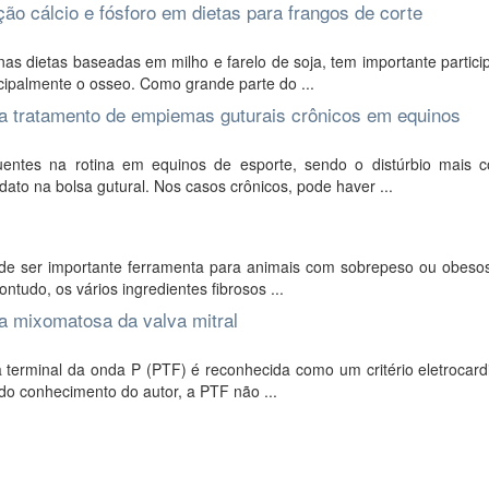
ação cálcio e fósforo em dietas para frangos de corte
nas dietas baseadas em milho e farelo de soja, tem importante partic
cipalmente o osseo. Como grande parte do ...
ara tratamento de empiemas guturais crônicos em equinos
uentes na rotina em equinos de esporte, sendo o distúrbio mais
to na bolsa gutural. Nos casos crônicos, pode haver ...
ode ser importante ferramenta para animais com sobrepeso ou obesos
ntudo, os vários ingredientes fibrosos ...
a mixomatosa da valva mitral
 terminal da onda P (PTF) é reconhecida como um critério eletrocard
do conhecimento do autor, a PTF não ...