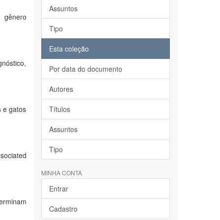
Assuntos
o gênero
Tipo
Esta coleção
gnóstico,
Por data do documento
Autores
 e gatos
Títulos
Assuntos
Tipo
ssociated
MINHA CONTA
Entrar
eterminam
Cadastro