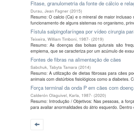
Fitase, granulometria da fonte de cálcio e rel
Durau, Jean Fagner
(
2015
)
Resumo: O calcio (Ca) e o mineral de maior inclusao 
funcionamento de alguns sistemas no organismo, prin
Fístula salpingofaríngea por vídeo cirurgia p
Teixeira, William Timboni, 1987-
(
2019
)
Resumo: As doenças das bolsas guturais são freq
empiema, que se caracteriza por um acúmulo de exsuda
Fontes de fibras na alimentação de cães
Sabchuk, Tabyta Tamara
(
2014
)
Resumo: A utilização de dietas fibrosas para cães p
animais com distúrbios fisiológicos como a diabetes. Co
Força terminal da onda P em cães com doenç
Calderón Olaguivel, Karla, 1987-
(
2020
)
Resumo: Introdução / Objetivos: Nas pessoas, a força
para avaliar anormalidades do átrio esquerdo. Dentro 