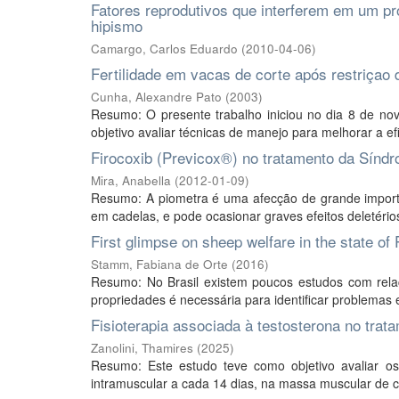
Fatores reprodutivos que interferem em um p
hipismo
Camargo, Carlos Eduardo
(
2010-04-06
)
Fertilidade em vacas de corte após restriça
Cunha, Alexandre Pato
(
2003
)
Resumo: O presente trabalho iniciou no dia 8 de n
objetivo avaliar técnicas de manejo para melhorar a efi
Firocoxib (Previcox®) no tratamento da Sínd
Mira, Anabella
(
2012-01-09
)
Resumo: A piometra é uma afecção de grande importân
em cadelas, e pode ocasionar graves efeitos deletéri
First glimpse on sheep welfare in the state of 
Stamm, Fabiana de Orte
(
2016
)
Resumo: No Brasil existem poucos estudos com relaç
propriedades é necessária para identificar problema
Fisioterapia associada à testosterona no trat
Zanolini, Thamires
(
2025
)
Resumo: Este estudo teve como objetivo avaliar os
intramuscular a cada 14 dias, na massa muscular de cã