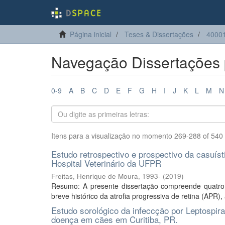
Página inicial
Teses & Dissertações
40001
Navegação Dissertações p
0-9
A
B
C
D
E
F
G
H
I
J
K
L
M
N
Itens para a visualização no momento 269-288 of 540
Estudo retrospectivo e prospectivo da casuísti
Hospital Veterinário da UFPR
Freitas, Henrique de Moura, 1993-
(
2019
)
Resumo: A presente dissertação compreende quatro c
breve histórico da atrofia progressiva de retina (APR), 
Estudo sorológico da infeccção por Leptospira
doença em cães em Curitiba, PR.