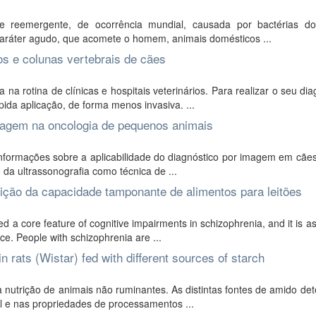
e reemergente, de ocorrência mundial, causada por bactérias d
caráter agudo, que acomete o homem, animais domésticos ...
os e colunas vertebrais de cães
a rotina de clínicas e hospitais veterinários. Para realizar o seu dia
a aplicação, de forma menos invasiva. ...
imagem na oncologia de pequenos animais
nformações sobre a aplicabilidade do diagnóstico por imagem em cães
da ultrassonografia como técnica de ...
dição da capacidade tamponante de alimentos para leitões
a core feature of cognitive impairments in schizophrenia, and it is a
ce. People with schizophrenia are ...
 rats (Wistar) fed with different sources of starch
a nutrição de animais não ruminantes. As distintas fontes de amido d
al e nas propriedades de processamentos ...