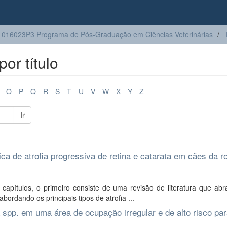
016023P3 Programa de Pós-Graduação em Ciências Veterinárias
or título
O
P
Q
R
S
T
U
V
W
X
Y
Z
Ir
ca de atrofia progressiva de retina e catarata em cães da ro
apítulos, o primeiro consiste de uma revisão de literatura que ab
abordando os principais tipos de atrofia ...
 spp. em uma área de ocupação irregular e de alto risco par