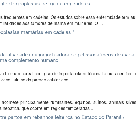
ento de neoplasias de mama em cadelas
s frequentes em cadelas. Os estudos sobre essa enfermidade tem a
similaridades aos tumores de mama em mulheres. O ...
eoplasias mamárias em cadelas /
 da atividade imunomoduladora de polissacarídeos de aveia
istema complemento humano
a L) e um cereal com grande importancia nutricional e nutraceutica t
onstituintes da parede celular dos ...
acomete principalmente ruminantes, equinos, suínos, animais silves
 hepatica, que ocorre em regiões temperadas ...
tre partos em rebanhos leiteiros no Estado do Paraná /