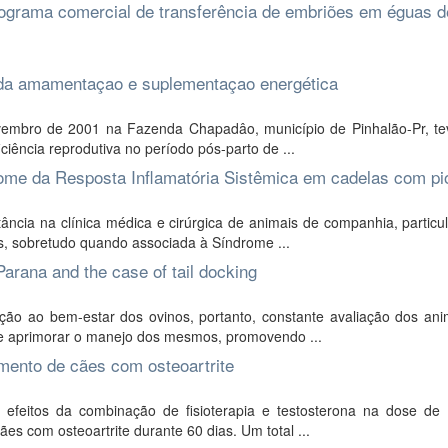
rograma comercial de transferência de embriões em éguas d
o da amamentaçao e suplementaçao energética
ovembro de 2001 na Fazenda Chapadâo, município de Pinhalão-Pr, t
ciência reprodutiva no período pós-parto de ...
rome da Resposta Inflamatória Sistêmica em cadelas com p
cia na clínica médica e cirúrgica de animais de companhia, particu
os, sobretudo quando associada à Síndrome ...
Parana and the case of tail docking
ão ao bem-estar dos ovinos, portanto, constante avaliação dos ani
s e aprimorar o manejo dos mesmos, promovendo ...
amento de cães com osteoartrite
 efeitos da combinação de fisioterapia e testosterona na dose de
es com osteoartrite durante 60 dias. Um total ...