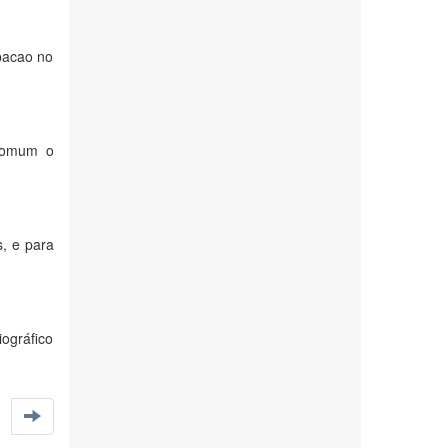
ipacao no
 comum o
, e para
iográfico