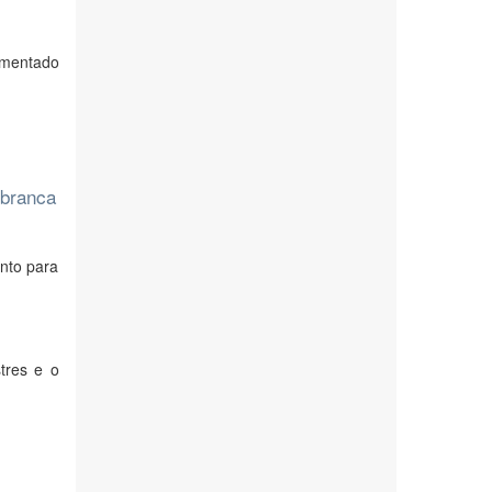
umentado
-branca
anto para
tres e o