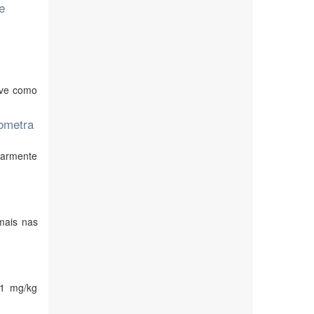
e
eve como
iometra
larmente
mais nas
 1 mg/kg