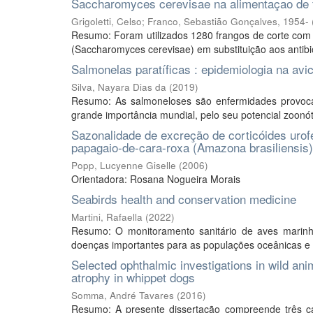
Saccharomyces cerevisae na alimentaçao de 
Grigoletti, Celso
;
Franco, Sebastião Gonçalves, 1954-
Resumo: Foram utilizados 1280 frangos de corte com o
(Saccharomyces cerevisae) em substituição aos antibiót
Salmonelas paratíficas : epidemiologia na avi
Silva, Nayara Dias da
(
2019
)
Resumo: As salmoneloses são enfermidades provoca
grande importância mundial, pelo seu potencial zoonóti
Sazonalidade de excreção de corticóides uro
papagaio-de-cara-roxa (Amazona brasiliensis) 
Popp, Lucyenne Giselle
(
2006
)
Orientadora: Rosana Nogueira Morais
Seabirds health and conservation medicine
Martini, Rafaella
(
2022
)
Resumo: O monitoramento sanitário de aves marinh
doenças importantes para as populações oceânicas e co
Selected ophthalmic investigations in wild ani
atrophy in whippet dogs
Somma, André Tavares
(
2016
)
Resumo: A presente dissertação compreende três capí