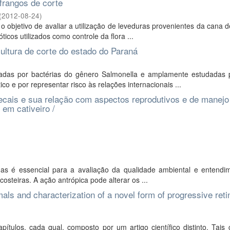
frangos de corte
(
2012-08-24
)
 objetivo de avaliar a utilização de leveduras provenientes da cana 
icos utilizados como controle da flora ...
cultura de corte do estado do Paraná
das por bactérias do gênero Salmonella e amplamente estudadas 
co e por representar risco às relações internacionais ...
fecais e sua relação com aspectos reprodutivos e de manej
em cativeiro /
as é essencial para a avaliação da qualidade ambiental e entendi
steiras. A ação antrópica pode alterar os ...
mals and characterization of a novel form of progressive reti
tulos, cada qual, composto por um artigo científico distinto. Tais 