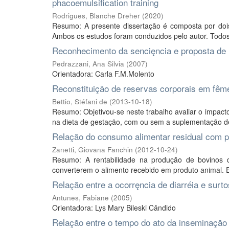
phacoemulsification training
Rodrigues, Blanche Dreher
(
2020
)
Resumo: A presente dissertação é composta por dois c
Ambos os estudos foram conduzidos pelo autor. Todos
Reconhecimento da sencięncia e proposta de m
Pedrazzani, Ana Silvia
(
2007
)
Orientadora: Carla F.M.Molento
Reconstituição de reservas corporais em fêm
Bettio, Stéfani de
(
2013-10-18
)
Resumo: Objetivou-se neste trabalho avaliar o impacto
na dieta de gestação, com ou sem a suplementação de 
Relação do consumo alimentar residual com 
Zanetti, Giovana Fanchin
(
2012-10-24
)
Resumo: A rentabilidade na produção de bovinos d
converterem o alimento recebido em produto animal. E
Relaçăo entre a ocorręncia de diarréia e surt
Antunes, Fabiane
(
2005
)
Orientadora: Lys Mary Bileski Cândido
Relaçăo entre o tempo do ato da inseminaçăo ar