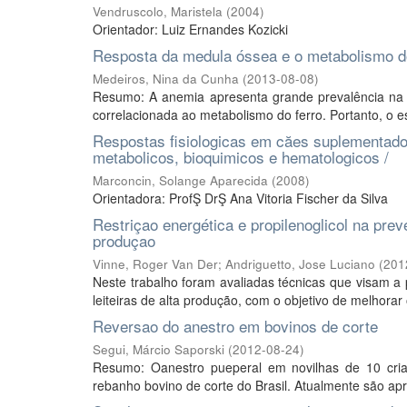
Vendruscolo, Maristela
(
2004
)
Orientador: Luiz Ernandes Kozicki
Resposta da medula óssea e o metabolismo do
Medeiros, Nina da Cunha
(
2013-08-08
)
Resumo: A anemia apresenta grande prevalência na c
correlacionada ao metabolismo do ferro. Portanto, o e
Respostas fisiologicas em căes suplementado
metabolicos, bioquimicos e hematologicos /
Marconcin, Solange Aparecida
(
2008
)
Orientadora: ProfŞ DrŞ Ana Vitoria Fischer da Silva
Restriçao energética e propilenoglicol na pre
produçao
Vinne, Roger Van Der
;
Andriguetto, Jose Luciano
(
201
Neste trabalho foram avaliadas técnicas que visam a
leiteiras de alta produção, com o objetivo de melhora
Reversao do anestro em bovinos de corte
Segui, Márcio Saporski
(
2012-08-24
)
Resumo: Oanestro pueperal em novilhas de 10 cria, 
rebanho bovino de corte do Brasil. Atualmente são ap