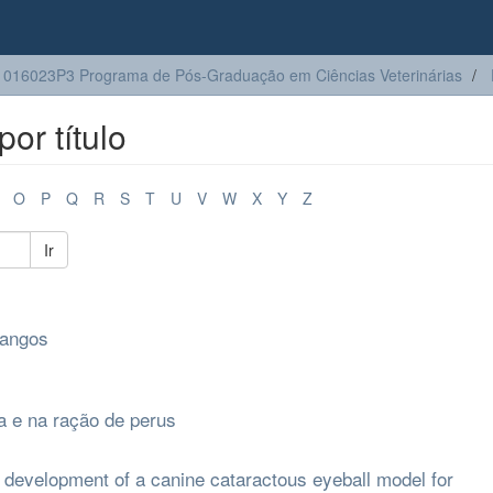
016023P3 Programa de Pós-Graduação em Ciências Veterinárias
or título
O
P
Q
R
S
T
U
V
W
X
Y
Z
Ir
rangos
a e na ração de perus
 development of a canine cataractous eyeball model for