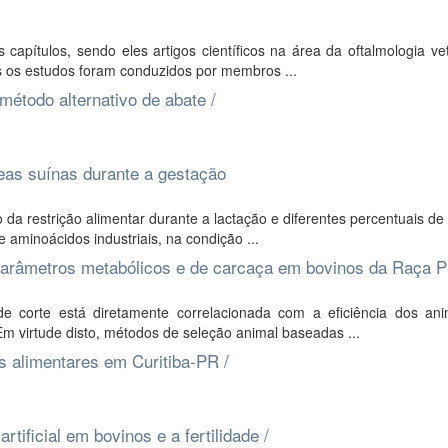
apítulos, sendo eles artigos científicos na área da oftalmologia vet
 os estudos foram conduzidos por membros ...
étodo alternativo de abate /
eas suínas durante a gestação
 da restrição alimentar durante a lactação e diferentes percentuais de
aminoácidos industriais, na condição ...
parâmetros metabólicos e de carcaça em bovinos da Raça 
e corte está diretamente correlacionada com a eficiência dos an
m virtude disto, métodos de seleção animal baseadas ...
os alimentares em Curitiba-PR /
tificial em bovinos e a fertilidade /