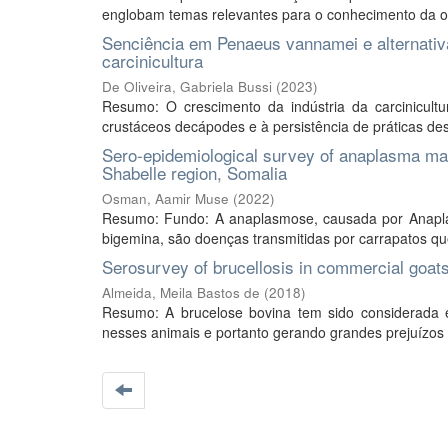
englobam temas relevantes para o conhecimento da oft
Senciência em Penaeus vannamei e alternativa
carcinicultura
De Oliveira, Gabriela Bussi
(
2023
)
Resumo: O crescimento da indústria da carcinicul
crustáceos decápodes e à persistência de práticas desa
Sero-epidemiological survey of anaplasma mar
Shabelle region, Somalia
Osman, Aamir Muse
(
2022
)
Resumo: Fundo: A anaplasmose, causada por Anapla
bigemina, são doenças transmitidas por carrapatos qu
Serosurvey of brucellosis in commercial goat
Almeida, Meila Bastos de
(
2018
)
Resumo: A brucelose bovina tem sido considerada
nesses animais e portanto gerando grandes prejuízos 