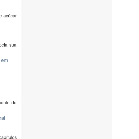
de açúcar
pela sua
o em
mento de
nal
capítulos