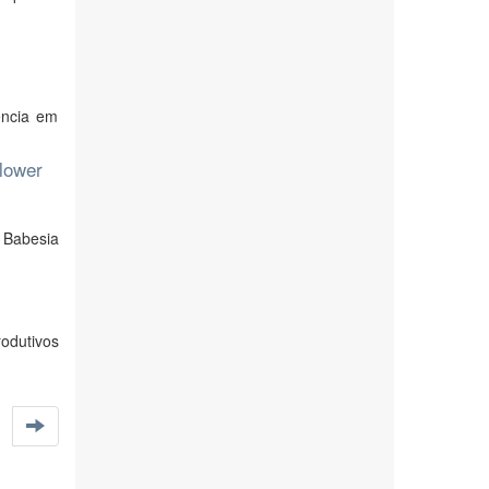
ência em
 lower
 Babesia
odutivos