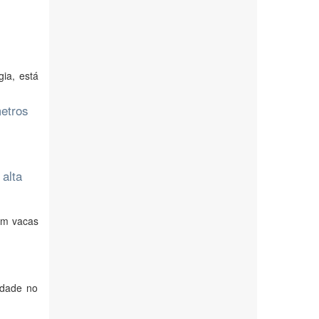
ia, está
metros
 alta
em vacas
idade no