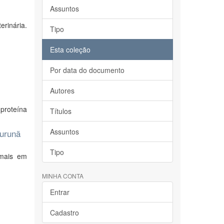
Assuntos
erinária.
Tipo
Esta coleção
Por data do documento
Autores
 proteína
Títulos
Assuntos
Purunã
Tipo
imais em
MINHA CONTA
Entrar
Cadastro