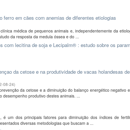
 ferro em cães com anemias de diferentes etiologias
línica médica de pequenos animais e, independentemente da etiolog
studo da resposta da medula óssea e do ...
s com lecitina de soja e Lecipalm® : estudo sobre os para
vençao da cetose e na produtividade de vacas holandesas de
2-08-24
)
 prevenção da cetose e a diminuição do balanço energético negativo 
r o desempenho produtivo destes animais. ...
é um dos principais fatores para diminuição dos índices de fertil
resentados diversas metodologias que buscam a ...