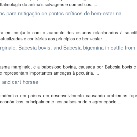
almologia de animais selvagens e domésticos. ...
s para mitigação de pontos críticos de bem-estar na
tura em conjunto com o aumento dos estudos relacionados à senci
tualizadas e contrárias aos princípios de bem-estar ...
ginale, Babesia bovis, and Babesia bigemina in cattle from
sma marginale, e a babesiose bovina, causada por Babesia bovis e
e representam importantes ameaças à pecuária. ...
s and cart horses
 endêmica em países em desenvolvimento causando problemas repr
econômicos, principalmente nos países onde o agronegócio ...