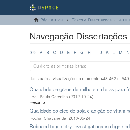
Página inicial
Teses & Dissertações
40001
Navegação Dissertações p
0-9
A
B
C
D
E
F
G
H
I
J
K
L
M
N
Itens para a visualização no momento 443-462 of 540
Qualidade de grãos de milho em dietas para f
Leal, Paula Carvalho
(
2012-10-24
)
Resumo
Qualidade do óleo de soja e adição de vitamin
Rocha, Chayane da
(
2010-05-24
)
Rebound tonometry investigations in dogs and