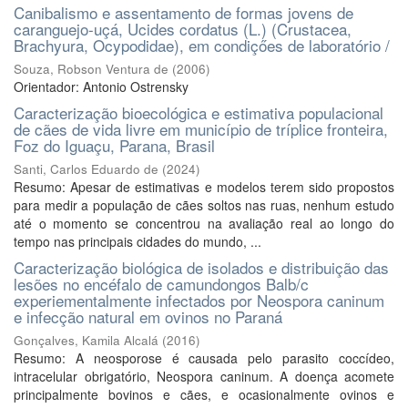
Canibalismo e assentamento de formas jovens de
caranguejo-uçá, Ucides cordatus (L.) (Crustacea,
Brachyura, Ocypodidae), em condiçőes de laboratório /
Souza, Robson Ventura de
(
2006
)
Orientador: Antonio Ostrensky
Caracterização bioecológica e estimativa populacional
de cães de vida livre em município de tríplice fronteira,
Foz do Iguaçu, Parana, Brasil
Santi, Carlos Eduardo de
(
2024
)
Resumo: Apesar de estimativas e modelos terem sido propostos
para medir a população de cães soltos nas ruas, nenhum estudo
até o momento se concentrou na avaliação real ao longo do
tempo nas principais cidades do mundo, ...
Caracterização biológica de isolados e distribuição das
lesões no encéfalo de camundongos Balb/c
experiementalmente infectados por Neospora caninum
e infecção natural em ovinos no Paraná
Gonçalves, Kamila Alcalá
(
2016
)
Resumo: A neosporose é causada pelo parasito coccídeo,
intracelular obrigatório, Neospora caninum. A doença acomete
principalmente bovinos e cães, e ocasionalmente ovinos e