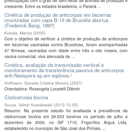
preocupação com o grau de bem-estar de animais de produção é
crescente. Entre os estados brasileiros, o Paraná ...
Cinética de produçao de anticorpos em bezerras
imunizadas com cepa B-19 de Brucella abortus
(Frederick Bang, 1897)
Koloda, Mariza
(
2005
)
Com o objetivo de verificar a cinética de produção de anticorpos
em bezerras vacinadas contra Brucelose, foram acompanhadas
47 fêmeas, vacinadas com idade entre três e oito meses, com
vacina comercial, viva atenuada de ...
Cinética, avaliação da transmissão vertical e
monitoramento da transferência passiva de anticorpos
anti-Neospora sp.em eqüinos /
Hoffmann, Daniele Cristine Silveira
(
2007
)
Orientadora: Rosangela Locatelli Dittrich
Cisticercose bovina
Souza, Valmir Kowalewski
(
2012-12-05
)
Resumo: No presente estudo foi analisada a prevalência da
cisticercose bovina em 26.633 bovinos no período de julho a
dezembro de 2000, no SIF 1710, Frigorífico Argus Ltda,
estabelecido no município de São José dos Pinhais, ...