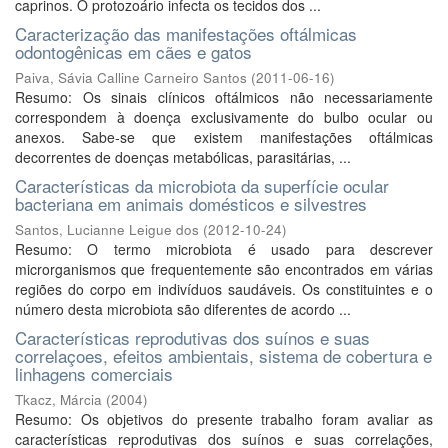
caprinos. O protozoário infecta os tecidos dos ...
Caracterização das manifestações oftálmicas
odontogênicas em cães e gatos
Paiva, Sávia Calline Carneiro Santos
(
2011-06-16
)
Resumo: Os sinais clínicos oftálmicos não necessariamente
correspondem à doença exclusivamente do bulbo ocular ou
anexos. Sabe-se que existem manifestações oftálmicas
decorrentes de doenças metabólicas, parasitárias, ...
Características da microbiota da superfície ocular
bacteriana em animais domésticos e silvestres
Santos, Lucianne Leigue dos
(
2012-10-24
)
Resumo: O termo microbiota é usado para descrever
microrganismos que frequentemente são encontrados em várias
regiões do corpo em indivíduos saudáveis. Os constituintes e o
número desta microbiota são diferentes de acordo ...
Características reprodutivas dos suínos e suas
correlaçoes, efeitos ambientais, sistema de cobertura e
linhagens comerciais
Tkacz, Márcia
(
2004
)
Resumo: Os objetivos do presente trabalho foram avaliar as
características reprodutivas dos suínos e suas correlações,