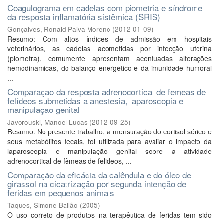
Coagulograma em cadelas com piometria e síndrome
da resposta inflamatória sistêmica (SRIS)
Gonçalves, Ronald Paiva Moreno
(
2012-01-09
)
Resumo: Com altos índices de admissão em hospitais
veterinários, as cadelas acometidas por infecção uterina
(piometra), comumente apresentam acentuadas alterações
hemodinâmicas, do balanço energético e da imunidade humoral
...
Comparaçao da resposta adrenocortical de femeas de
felídeos submetidas a anestesia, laparoscopia e
manipulaçao genital
Javorouski, Manoel Lucas
(
2012-09-25
)
Resumo: No presente trabalho, a mensuração do cortisol sérico e
seus metabólitos fecais, foi utilizada para avaliar o impacto da
laparoscopia e manipulação genital sobre a atividade
adrenocortical de fêmeas de felideos, ...
Comparação da eficácia da calêndula e do óleo de
girassol na cicatrização por segunda intenção de
feridas em pequenos animais
Taques, Simone Ballão
(
2005
)
O uso correto de produtos na terapêutica de feridas tem sido