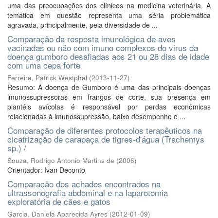
uma das preocupações dos clínicos na medicina veterinária. A
temática em questão representa uma séria problemática
agravada, principalmente, pela diversidade de ...
Comparação da resposta imunológica de aves
vacinadas ou não com imuno complexos do virus da
doença gumboro desafiadas aos 21 ou 28 dias de idade
com uma cepa forte
Ferreira, Patrick Westphal
(
2013-11-27
)
Resumo: A doença de Gumboro é uma das principais doenças
imunossupressoras em frangos de corte, sua presença em
plantéis avícolas é responsável por perdas econômicas
relacionadas à imunossupressão, baixo desempenho e ...
Comparação de diferentes protocolos terapêuticos na
cicatrizaçăo de carapaça de tigres-d'água (Trachemys
sp.) /
Souza, Rodrigo Antonio Martins de
(
2006
)
Orientador: Ivan Deconto
Comparação dos achados encontrados na
ultrassonografia abdominal e na laparotomia
exploratória de cães e gatos
Garcia, Daniela Aparecida Ayres
(
2012-01-09
)