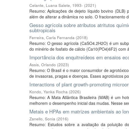
Celante, Luana Salete, 1993-
(
2021
)
Resumo: Aplicações de dejeto líquido bovino (DLB) po
além de alterar a dinâmica no solo. O fracionamento d
Gesso agrícola sobre atributos atritutos quí
subtropicais
Ferreira, Carla Fernanda
(
2018
)
Resumo: O gesso agrícola (CaSO4.2H2O) é um subprod
do minério de fosfato de cálcio (Ca10(PO4)6F2) com ác
Importância dos enquitreídeos em ensaios ec
Assis, Orlando
(
2023
)
Resumo: O Brasil é o maior consumidor de agrotóxicos
de invasoras, pragas e doenças. Esses agrotóxicos po
Interactions of plant growth-promoting microor
Kondo, Yanka Rocha
(
2026
)
Resumo: A Mata Atlântica Brasileira (MAB) é um hotsp
melhorem o desempenho inicial das mudas. Nesse sent
Metais e HPAs em matrizes ambientais ao long
Zanello, Sonia
(
2016
)
Resumo: Estudos sobre a avaliação da poluição dos