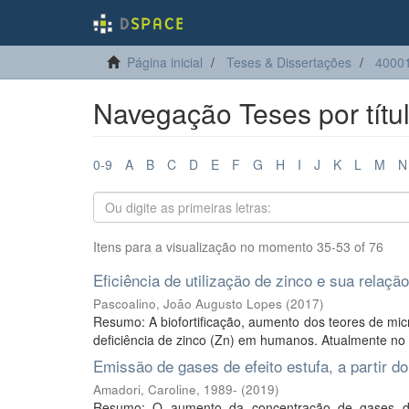
Página inicial
Teses & Dissertações
40001
Navegação Teses por títu
0-9
A
B
C
D
E
F
G
H
I
J
K
L
M
N
Itens para a visualização no momento 35-53 of 76
Eficiência de utilização de zinco e sua relação
Pascoalino, João Augusto Lopes
(
2017
)
Resumo: A biofortificação, aumento dos teores de mic
deficiência de zinco (Zn) em humanos. Atualmente no B
Emissão de gases de efeito estufa, a partir 
Amadori, Caroline, 1989-
(
2019
)
Resumo: O aumento da concentração de gases de e