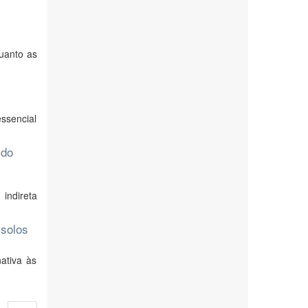
uanto as
ssencial
 do
indireta
 solos
ativa às