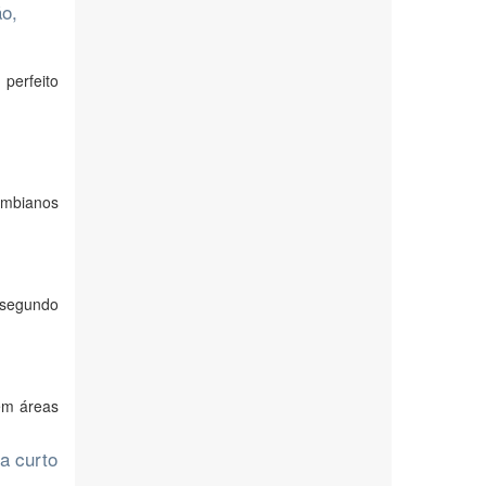
ão,
perfeito
ombianos
 segundo
 em áreas
a curto