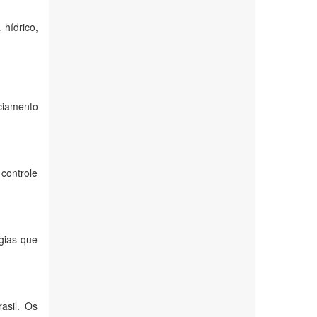
 hídrico,
ciamento
 controle
égias que
asil. Os