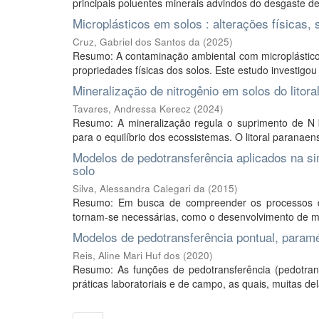
principais poluentes minerais advindos do desgaste de
Microplásticos em solos : alterações físicas
Cruz, Gabriel dos Santos da
(
2025
)
Resumo: A contaminação ambiental com microplástico
propriedades físicas dos solos. Este estudo investigou o
Mineralização de nitrogênio em solos do litora
Tavares, Andressa Kerecz
(
2024
)
Resumo: A mineralização regula o suprimento de N b
para o equilíbrio dos ecossistemas. O litoral paranaen
Modelos de pedotransferência aplicados na sim
solo
Silva, Alessandra Calegari da
(
2015
)
Resumo: Em busca de compreender os processos dinâ
tornam-se necessárias, como o desenvolvimento de mo
Modelos de pedotransferência pontual, paramé
Reis, Aline Mari Huf dos
(
2020
)
Resumo: As funções de pedotransferência (pedotrans
práticas laboratoriais e de campo, as quais, muitas de