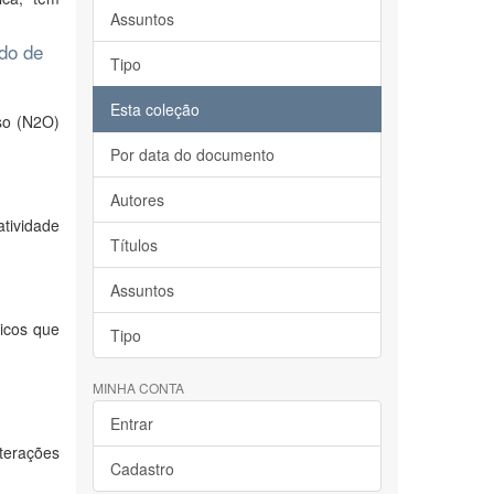
Assuntos
ado de
Tipo
Esta coleção
so (N2O)
Por data do documento
Autores
tividade
Títulos
Assuntos
icos que
Tipo
MINHA CONTA
Entrar
terações
Cadastro