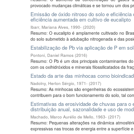
provocado mudanças climáticas e se tornou um dos pri
Emissão de óxido nitroso do solo e eficiência 
eficiência aumentada em cultivo de eucalipto
Ibarr, Mariana Alves, 1990-
(
2020
)
Resumo: O eucalipto é amplamente cultivado no Bras
do solo submetido à adubação nitrogenada e das posiçõ
Estabilização de Pb via aplicação de P em so
Pontoni, Daniel Ramos
(
2016
)
Resumo: O Pb é um dos principais contaminantes do 
com os oxihidróxidos e minerais filossilicatados da fra
Estado da arte das minhocas como bioindicado
Nadolny, Herlon Sérgio, 1971-
(
2017
)
Resumo: As minhocas são engenheiras do ecossistema 
contribuem para o bom funcionamento do solo, tal com
Estimativas da erosividade de chuvas para o 
distribuição anual, sazonalidade e uso de mode
Machado, Marco Aurélio de Mello, 1963-
(
2017
)
Resumo: Pequenas alterações na dinâmica atmosférica
expressivas nas trocas de energia entre a superfície e