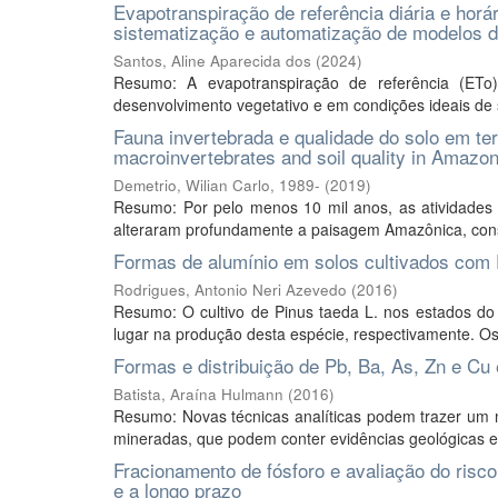
Evapotranspiração de referência diária e horár
sistematização e automatização de modelos d
Santos, Aline Aparecida dos
(
2024
)
Resumo: A evapotranspiração de referência (ETo
desenvolvimento vegetativo e em condições ideais de s
Fauna invertebrada e qualidade do solo em ter
macroinvertebrates and soil quality in Amazon
Demetrio, Wilian Carlo, 1989-
(
2019
)
Resumo: Por pelo menos 10 mil anos, as atividade
alteraram profundamente a paisagem Amazônica, constr
Formas de alumínio em solos cultivados com 
Rodrigues, Antonio Neri Azevedo
(
2016
)
Resumo: O cultivo de Pinus taeda L. nos estados do
lugar na produção desta espécie, respectivamente. Os 
Formas e distribuição de Pb, Ba, As, Zn e Cu
Batista, Araína Hulmann
(
2016
)
Resumo: Novas técnicas analíticas podem trazer um n
mineradas, que podem conter evidências geológicas e i
Fracionamento de fósforo e avaliação do risco
e a longo prazo