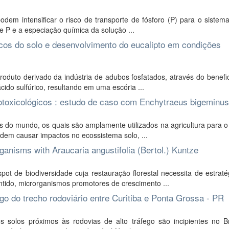
dem intensificar o risco de transporte de fósforo (P) para o sistema
e P e a especiação química da solução ...
micos do solo e desenvolvimento do eucalipto em condições
uto derivado da indústria de adubos fosfatados, através do benefi
ido sulfúrico, resultando em uma escória ...
otoxicológicos : estudo de caso com Enchytraeus bigeminus
 do mundo, os quais são amplamente utilizados na agricultura para o
dem causar impactos no ecossistema solo, ...
ganisms with Araucaria angustifolia (Bertol.) Kuntze
ot de biodiversidade cuja restauração florestal necessita de estrat
ido, microrganismos promotores de crescimento ...
o do trecho rodoviário entre Curitiba e Ponta Grossa - PR
 solos próximos às rodovias de alto tráfego são incipientes no Br