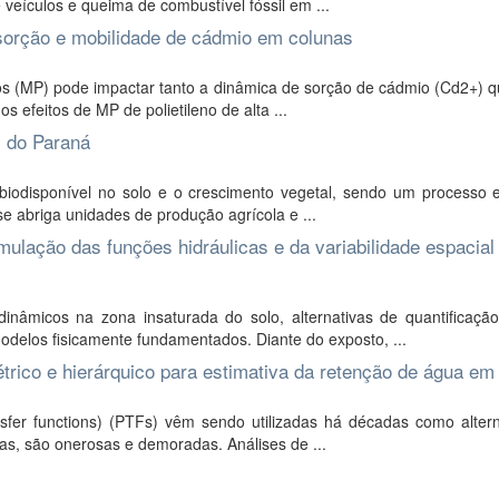
 veículos e queima de combustível fóssil em ...
, sorção e mobilidade de cádmio em colunas
s (MP) pode impactar tanto a dinâmica de sorção de cádmio (Cd2+) q
s efeitos de MP de polietileno de alta ...
l do Paraná
iodisponível no solo e o crescimento vegetal, sendo um processo e
se abriga unidades de produção agrícola e ...
ulação das funções hidráulicas e da variabilidade espacial
micos na zona insaturada do solo, alternativas de quantificação 
delos fisicamente fundamentados. Diante do exposto, ...
trico e hierárquico para estimativa da retenção de água em
fer functions) (PTFs) vêm sendo utilizadas há décadas como altern
las, são onerosas e demoradas. Análises de ...