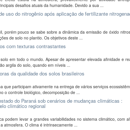
ncipais desafios atuais da humanidade. Devido a sua ...
de uso do nitrogênio após aplicação de fertilizante nitrogen
il, porém pouco se sabe sobre a dinâmica da emissão de óxido nitro
es de solo no plantio. Os objetivos deste ...
los com texturas contrastantes
solo em todo o mundo. Apesar de apresentar elevada afinidade e rea
ção argila do solo, quando em níveis ...
ras da qualidade dos solos brasileiros
que participam ativamente na entrega de vários serviços ecossistêm
o o controle biológico, decomposição de ...
estado do Paraná sob cenários de mudanças climáticas :
lo climático regional
 podem levar a grandes variabilidades no sistema climático, com al
 a atmosfera. O clima é intrinsecamente ...