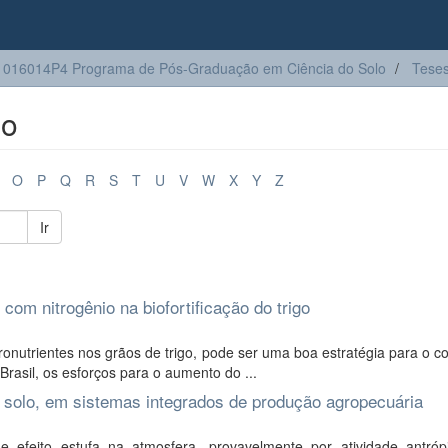
016014P4 Programa de Pós-Graduação em Ciência do Solo
Tese
lo
O
P
Q
R
S
T
U
V
W
X
Y
Z
Ir
 com nitrogênio na biofortificação do trigo
ronutrientes nos grãos de trigo, pode ser uma boa estratégia para o 
rasil, os esforços para o aumento do ...
do solo, em sistemas integrados de produção agropecuária
feito estufa na atmosfera, provavelmente por atividade antróp