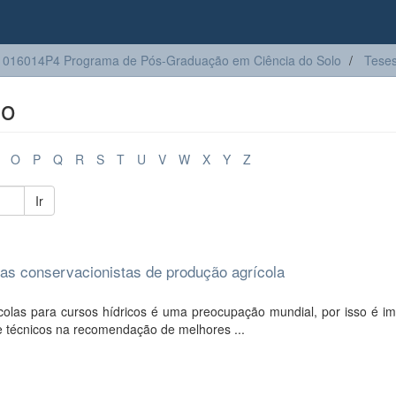
016014P4 Programa de Pós-Graduação em Ciência do Solo
Tese
lo
O
P
Q
R
S
T
U
V
W
X
Y
Z
Ir
mas conservacionistas de produção agrícola
olas para cursos hídricos é uma preocupação mundial, por isso é im
 e técnicos na recomendação de melhores ...