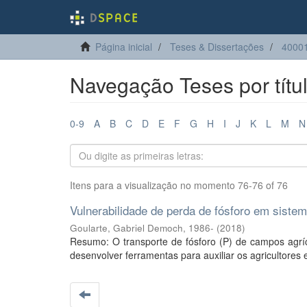
Página inicial
Teses & Dissertações
40001
Navegação Teses por títu
0-9
A
B
C
D
E
F
G
H
I
J
K
L
M
N
Itens para a visualização no momento 76-76 of 76
Vulnerabilidade de perda de fósforo em siste
Goularte, Gabriel Democh, 1986-
(
2018
)
Resumo: O transporte de fósforo (P) de campos agríc
desenvolver ferramentas para auxiliar os agricultores