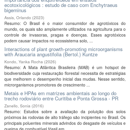
ecotoxicológicos : estudo de caso com Enchytraeus
bigeminus
Assis, Orlando
(
2023
)
Resumo: O Brasil é o maior consumidor de agrotóxicos do
mundo, os quais são amplamente utilizados na agricultura para o
controle de invasoras, pragas e doenças. Esses agrotóxicos
podem causar impactos no ecossistema solo, ...
Interactions of plant growth-promoting microorganisms
with Araucaria angustifolia (Bertol.) Kuntze
Kondo, Yanka Rocha
(
2026
)
Resumo: A Mata Atlântica Brasileira (MAB) é um hotspot de
biodiversidade cuja restauração florestal necessita de estratégias
que melhorem o desempenho inicial das mudas. Nesse sentido,
microrganismos promotores de crescimento ...
Metais e HPAs em matrizes ambientais ao longo do
trecho rodoviário entre Curitiba e Ponta Grossa - PR
Zanello, Sonia
(
2016
)
Resumo: Estudos sobre a avaliação da poluição dos solos
próximos às rodovias de alto tráfego são incipientes no Brasil. Os
principais poluentes minerais advindos do desgaste de veículos e
queima de combustível fóssil em ...