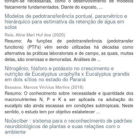
tornam-se necessárias, como o desenvolvimento de modelos
fisicamente fundamentados. Diante do exposto, ...
Modelos de pedotransferência pontual, paramétrico e
hierárquico para estimativa da retenção de água em
solos
Reis, Aline Mari Huf dos
(
2020
)
Resumo: As funções de pedotransferência (pedotransfer
functions) (PTFs) vêm sendo utilizadas há décadas como
alternativa às práticas laboratoriais e de campo, as quais, muitas
delas, são onerosas e demoradas. Análises de ...
Nitrogênio, fósforo e potássio no crescimento e
nutrição de Eucalyptus urophylla x Eucalyptus grandis
em dois sítios no estado do Paraná
Bassaco, Marcos Vinícius Martins
(
2018
)
Resumo: O conhecimento sobre necessidade e quantidade dos
macronutrientes N, P e K a ser aplicada na adubação do
eucalipto são ainda escassas em condições subtropicais. Neste
sentido, o estudo tem por objetivo estabelecer ...
Noûsciber : sistema para o reconhecimento de padrões
neurobiológicos de plantas e suas relações com o
ambiente