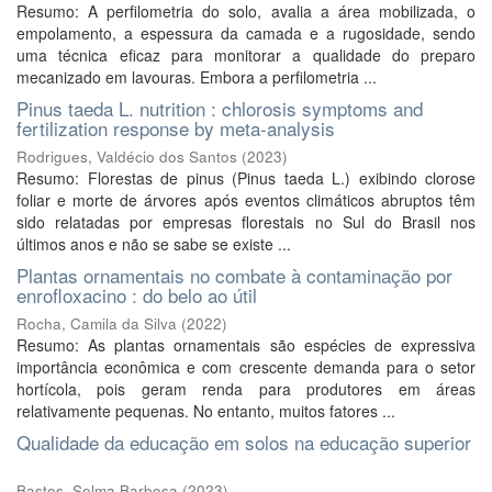
Resumo: A perfilometria do solo, avalia a área mobilizada, o
empolamento, a espessura da camada e a rugosidade, sendo
uma técnica eficaz para monitorar a qualidade do preparo
mecanizado em lavouras. Embora a perfilometria ...
Pinus taeda L. nutrition : chlorosis symptoms and
fertilization response by meta-analysis
Rodrigues, Valdécio dos Santos
(
2023
)
Resumo: Florestas de pinus (Pinus taeda L.) exibindo clorose
foliar e morte de árvores após eventos climáticos abruptos têm
sido relatadas por empresas florestais no Sul do Brasil nos
últimos anos e não se sabe se existe ...
Plantas ornamentais no combate à contaminação por
enrofloxacino : do belo ao útil
Rocha, Camila da Silva
(
2022
)
Resumo: As plantas ornamentais são espécies de expressiva
importância econômica e com crescente demanda para o setor
hortícola, pois geram renda para produtores em áreas
relativamente pequenas. No entanto, muitos fatores ...
Qualidade da educação em solos na educação superior
Bastos, Selma Barbosa
(
2023
)