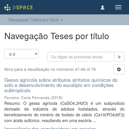
Toggl
navig
Navegação Teses por título
Navegação Teses por título
Ir
Itens para a visualização no momento 47-66 of 76
Gesso agrícola sobre atributos atritutos químicos do
solo e desenvolvimento do eucalipto em condições
subtropicais
Ferreira, Carla Fernanda
(
2018
)
Resumo: O gesso agrícola (CaSO4.2H2O) é um subproduto
derivado da indústria de adubos fosfatados, através do
beneficiamento do minério de fosfato de cálcio (Ca10(PO4)6F2)
com ácido sulfúrico, resultando em uma escória ...
Importância dos enquitreídeos em ensaios