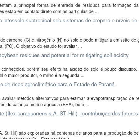
ntam a principal forma de entrada de resíduos para formação da
s estão em contato direto com as particulas de ...
 latossolo subtropical sob sistemas de preparo e níveis de
 de carbono (C) e nitrogênio (N) no solo e pode mitigar a emissão de
(PC). O objetivo do estudo foi avaliar ...
oybean residues and potential for mitigating soil acidity
conhecidos, porém seu efeito na acidez do solo é pouco discutido. 
l o maior produtor, o milho é a segunda ...
 de risco agroclimático para o Estado do Paraná
avaliar métodos alternativos para estimar a evapotranspiração de re
s do balanço hídrico agrícola (BHA), bem ...
(Ilex paraguariensis A. ST. Hill) : contribuição dos fatores
A. St. Hil) são exploradas há centenas de anos para a produção de b