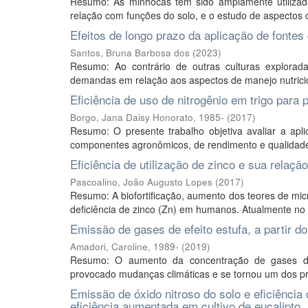
Resumo: As minhocas têm sido amplamente utilizada
relação com funções do solo, e o estudo de aspectos 
Efeitos de longo prazo da aplicação de fonte
Santos, Bruna Barbosa dos
(
2023
)
Resumo: Ao contrário de outras culturas explorada
demandas em relação aos aspectos de manejo nutricion
Eficiência de uso de nitrogênio em trigo para p
Borgo, Jana Daisy Honorato, 1985-
(
2017
)
Resumo: O presente trabalho objetiva avaliar a apl
componentes agronômicos, de rendimento e qualidade 
Eficiência de utilização de zinco e sua relação
Pascoalino, João Augusto Lopes
(
2017
)
Resumo: A biofortificação, aumento dos teores de mic
deficiência de zinco (Zn) em humanos. Atualmente no B
Emissão de gases de efeito estufa, a partir 
Amadori, Caroline, 1989-
(
2019
)
Resumo: O aumento da concentração de gases de e
provocado mudanças climáticas e se tornou um dos pri
Emissão de óxido nitroso do solo e eficiência 
eficiência aumentada em cultivo de eucalipto