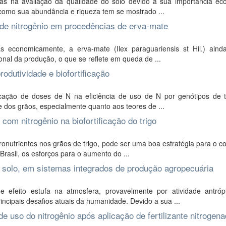
s na avaliação da qualidade do solo devido à sua importância eco
como sua abundância e riqueza tem se mostrado ...
s de nitrogênio em procedências de erva-mate
s economicamente, a erva-mate (Ilex paraguariensis st Hil.) aind
al da produção, o que se reflete em queda de ...
rodutividade e biofortificação
icação de doses de N na eficiência de uso de N por genótipos de t
dos grãos, especialmente quanto aos teores de ...
 com nitrogênio na biofortificação do trigo
ronutrientes nos grãos de trigo, pode ser uma boa estratégia para o 
rasil, os esforços para o aumento do ...
do solo, em sistemas integrados de produção agropecuária
feito estufa na atmosfera, provavelmente por atividade antróp
ncipais desafios atuais da humanidade. Devido a sua ...
de uso do nitrogênio após aplicação de fertilizante nitrogen