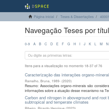
Página inicial
Teses & Dissertações
40001
Navegação Teses por títu
0-9
A
B
C
D
E
F
G
H
I
J
K
L
M
N
Itens para a visualização no momento 18-37 of 76
Caracterização das interações organo-minerais
Ramalho, Bruna, 1989-
(
2020
)
Resumo: Associações organo-minerais são consider
informações sobre a atuação desse mecanismo na Terra
Carbon and nitrogen in aboveground and root b
subtropical and temperate climates
Ribeiro, Ricardo Henrique
(
2023
)