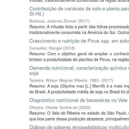
infusão, tradicionalmente consumidas na região austral
Contribuição de variáveis de solo e planta pa
St.Hil.)
Barbosa, Julierme Zimmer
(
2017
)
Resumo: A infusão feita a partir das folhas processada
tradicionalmente consumida na América do Sul. Outros
Crescimento e nutrição de Pinus spp. em solos
Consalter, Rangel
(
2018
)
Resumo: Com o objetivo geral de ampliar o conhecim
limitam a produtividade de plantios de Pinus, na regiã
Demanda nutricional, caracterização química d
soja
Teixeira, Wilson Wagner Ribeiro, 1983-
(
2017
)
Resumo: A soja (Glycine max [L.] Merrill) é a mais im
do Brasil. A produtividade média de soja no Brasil foi d
Diagnóstico nutricional de bananeiras no Vale
Oliveira, Cibelle Tamiris de
(
2022
)
Resumo: O Vale do Ribeira no estado de São Paulo, 
que boa parte dessa produção abastece, principalment
Diálogo de saberes etnopedológicos multicultur