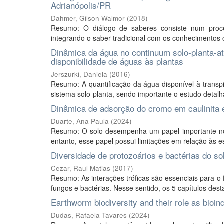
Adrianópolis/PR
Dahmer, Gilson Walmor
(
2018
)
Resumo: O diálogo de saberes consiste num proc
integrando o saber tradicional com os conhecimentos cie
Dinâmica da água no continuum solo-planta-at
disponibilidade de águas às plantas
Jerszurki, Daniela
(
2016
)
Resumo: A quantificação da água disponível à transp
sistema solo-planta, sendo importante o estudo detalh
Dinâmica de adsorção do cromo em caulinita e
Duarte, Ana Paula
(
2024
)
Resumo: O solo desempenha um papel importante no a
entanto, esse papel possui limitações em relação às e
Diversidade de protozoários e bactérias do s
Cezar, Raul Matias
(
2017
)
Resumo: As interações tróficas são essenciais para o 
fungos e bactérias. Nesse sentido, os 5 capítulos desta
Earthworm biodiversity and their role as bioin
Dudas, Rafaela Tavares
(
2024
)