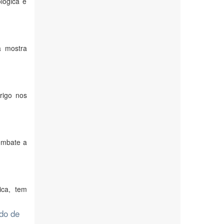
lógica e
a mostra
rigo nos
combate a
ica, tem
ado de