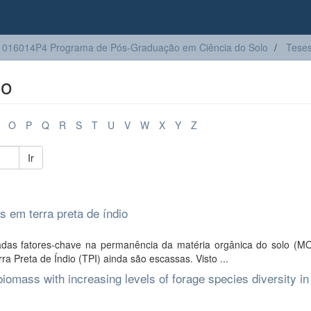
016014P4 Programa de Pós-Graduação em Ciência do Solo
Tese
lo
O
P
Q
R
S
T
U
V
W
X
Y
Z
Ir
 em terra preta de índio
adas fatores-chave na permanência da matéria orgânica do solo (M
 Preta de Índio (TPI) ainda são escassas. Visto ...
iomass with increasing levels of forage species diversity in