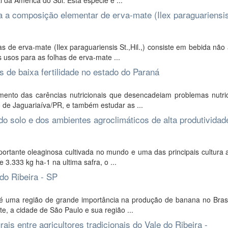
 da América do Sul. Esta espécie é ...
ra a composição elementar de erva-mate (Ilex paraguariensi
s de erva-mate (Ilex paraguariensis St.,Hil.,) consiste em bebida não 
 usos para as folhas de erva-mate ...
 de baixa fertilidade no estado do Paraná
ento das carências nutricionais que desencadeiam problemas nutric
o de Jaguariaíva/PR, e também estudar as ...
o solo e dos ambientes agroclimáticos de alta produtividad
portante oleaginosa cultivada no mundo e uma das principais cultura 
e 3.333 kg ha-1 na ultima safra, o ...
 do Ribeira - SP
é uma região de grande importância na produção de banana no Brasi
e, a cidade de São Paulo e sua região ...
ais entre agricultores tradicionais do Vale do Ribeira -