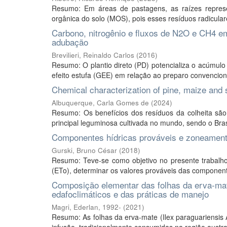
Resumo: Em áreas de pastagens, as raízes represe
orgânica do solo (MOS), pois esses resíduos radiculare
Carbono, nitrogênio e fluxos de N2O e CH4 em
adubação
Brevilieri, Reinaldo Carlos
(
2016
)
Resumo: O plantio direto (PD) potencializa o acúmulo
efeito estufa (GEE) em relação ao preparo convencional 
Chemical characterization of pine, maize and s
Albuquerque, Carla Gomes de
(
2024
)
Resumo: Os benefícios dos resíduos da colheita são 
principal leguminosa cultivada no mundo, sendo o Brasi
Componentes hídricas prováveis e zoneamento
Gurski, Bruno César
(
2018
)
Resumo: Teve-se como objetivo no presente trabalho 
(ETo), determinar os valores prováveis das componente
Composição elementar das folhas da erva-mate 
edafoclimáticos e das práticas de manejo
Magri, Ederlan, 1992-
(
2021
)
Resumo: As folhas da erva-mate (Ilex paraguariensis 