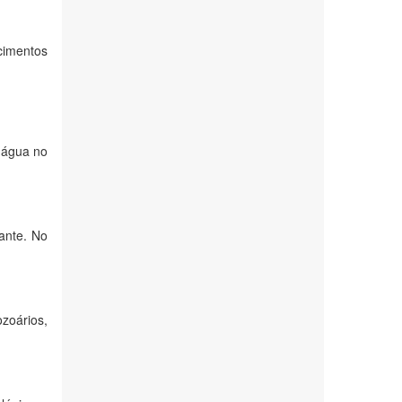
cimentos
 água no
ante. No
ozoários,