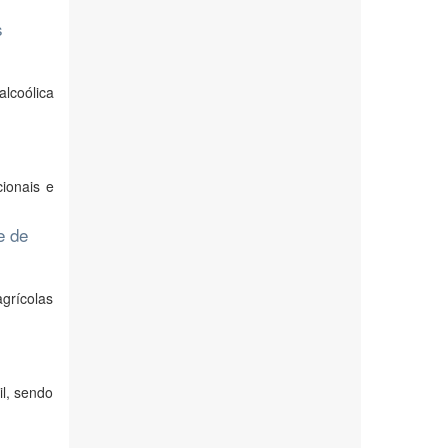
s
alcoólica
ionais e
e de
agrícolas
l, sendo