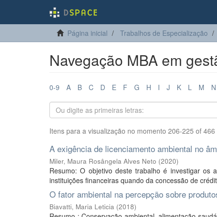
Página inicial
Trabalhos de Especialização
Navegação MBA em gestão
0-9
A
B
C
D
E
F
G
H
I
J
K
L
M
N
Itens para a visualização no momento 206-225 of 466
A exigência de licenciamento ambiental no âmb
Miler, Maura Rosângela Alves Neto
(
2020
)
Resumo: O objetivo deste trabalho é investigar os 
instituições financeiras quando da concessão de crédit
O fator ambiental na percepção sobre produt
Biavatti, Maria Leticia
(
2018
)
Resumo : Conservação ambiental, alimentação saudá