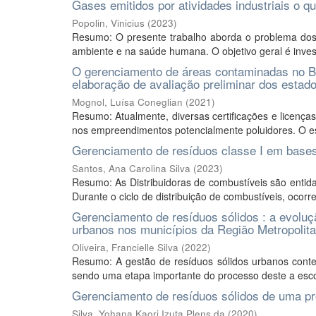
Gases emitidos por atividades industriais o 
Popolin, Vinicius
(
2023
)
Resumo: O presente trabalho aborda o problema dos 
ambiente e na saúde humana. O objetivo geral é investig
O gerenciamento de áreas contaminadas no Bra
elaboração de avaliação preliminar dos estad
Mognol, Luísa Coneglian
(
2021
)
Resumo: Atualmente, diversas certificações e licenç
nos empreendimentos potencialmente poluidores. O e
Gerenciamento de resíduos classe I em bases
Santos, Ana Carolina Silva
(
2023
)
Resumo: As Distribuidoras de combustíveis são entid
Durante o ciclo de distribuição de combustíveis, ocorre
Gerenciamento de resíduos sólidos : a evoluçã
urbanos nos municípios da Região Metropolit
Oliveira, Francielle Silva
(
2022
)
Resumo: A gestão de resíduos sólidos urbanos contem
sendo uma etapa importante do processo deste a escolh
Gerenciamento de resíduos sólidos de uma pr
Silva, Yohana Kaori Izuta Plens da
(
2020
)