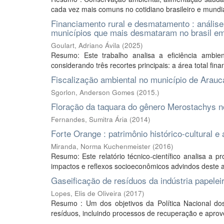
cada vez mais comuns no cotidiano brasileiro e mundia
Financiamento rural e desmatamento : análise 
municípios que mais desmataram no brasil e
Goulart, Adriano Ávila
(
2025
)
Resumo: Este trabalho analisa a eficiência ambie
considerando três recortes principais: a área total fi
Fiscalização ambiental no município de Arauc
Sgorlon, Anderson Gomes
(
2015.
)
Floração da taquara do gênero Merostachys no 
Fernandes, Sumitra Ária
(
2014
)
Forte Orange : patrimônio histórico-cultural 
Miranda, Norma Kuchenmeister
(
2016
)
Resumo: Este relatório técnico-científico analisa a
impactos e reflexos socioeconômicos advindos deste ao 
Gaseificação de resíduos da indústria papelei
Lopes, Elis de Oliveira
(
2017
)
Resumo : Um dos objetivos da Política Nacional do
resíduos, incluindo processos de recuperação e aprov