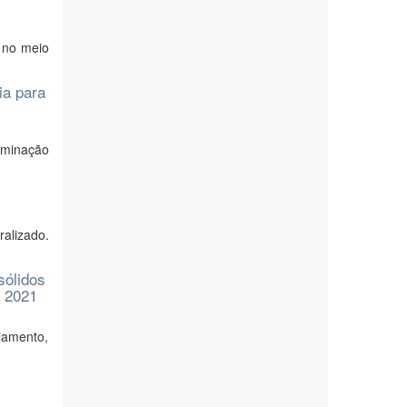
 no meio
ia para
aminação
ralizado.
sólidos
a 2021
iamento,