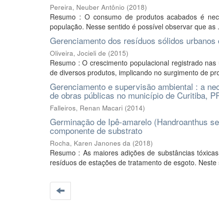
Pereira, Neuber Antônio
(
2018
)
Resumo : O consumo de produtos acabados é necess
população. Nesse sentido é possível observar que as .
Gerenciamento dos resíduos sólidos urbanos 
Oliveira, Jocieli de
(
2015
)
Resumo : O crescimento populacional registrado nas
de diversos produtos, implicando no surgimento de pr
Gerenciamento e supervisão ambiental : a ne
de obras públicas no município de Curitiba, P
Falleiros, Renan Macari
(
2014
)
Germinação de Ipê-amarelo (Handroanthus serr
componente de substrato
Rocha, Karen Janones da
(
2018
)
Resumo : As maiores adições de substâncias tóxicas
resíduos de estações de tratamento de esgoto. Neste s