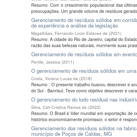
Resumo: Com o crescimento populacional das última
preocupações. Um grande volume de resíduos gerados
Gerenciamento de resíduos sólidos em corridas
de experiência e análise da legislação
Magalhães, Fernando Lúcio Esteves de
(
2021
)
Resumo: A cidade do Rio de Janeiro, capital do Estad
razão das suas belezas naturais, mormente suas prai
Gerenciamento de resíduos sólidos em event
Pertile, Jessica
(
2011
)
O gerenciamento de resíduos sólidos em uma i
Costa, Viviane Lucas da
(
2018
)
Resumo : O presente trabalho buscou descrever e ana
do Sul - Banrisul. Teve como objetivo descrever e cara
O gerenciamento do lodo residual nas indústria
Silva, Celi Cristina Ramos da
(
2022
)
Resumo: O Brasil é líder mundial em exportação de c
histórico economicamente promissor, o setor é respons
Gerenciamento dos resíduos sólidos na fabric
município de Poços de Caldas, MG