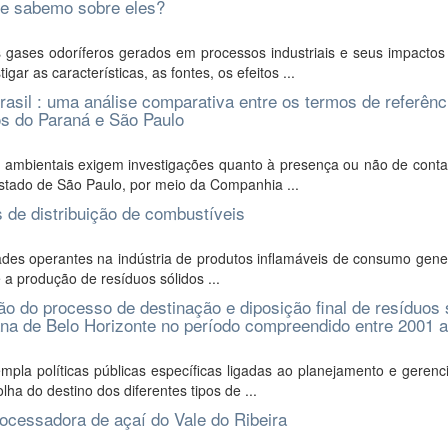
que sabemo sobre eles?
gases odoríferos gerados em processos industriais e seus impactos
ar as características, as fontes, os efeitos ...
sil : uma análise comparativa entre os termos de referênc
os do Paraná e São Paulo
as ambientais exigem investigações quanto à presença ou não de cont
stado de São Paulo, por meio da Companhia ...
 de distribuição de combustíveis
ades operantes na indústria de produtos inflamáveis de consumo gene
 a produção de resíduos sólidos ...
o do processo de destinação e diposição final de resíduos 
ana de Belo Horizonte no período compreendido entre 2001 
pla políticas públicas específicas ligadas ao planejamento e gerenc
a do destino dos diferentes tipos de ...
ocessadora de açaí do Vale do Ribeira