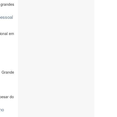
 grandes
pessoal
cional em
o Grande
Apesar do
no