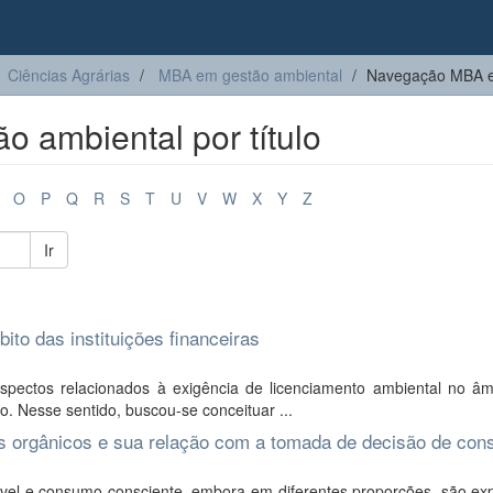
Ciências Agrárias
MBA em gestão ambiental
Navegação MBA em
 ambiental por título
O
P
Q
R
S
T
U
V
W
X
Y
Z
Ir
ito das instituições financeiras
aspectos relacionados à exigência de licenciamento ambiental no âm
o. Nesse sentido, buscou-se conceituar ...
os orgânicos e sua relação com a tomada de decisão de co
vel e consumo consciente, embora em diferentes proporções, são ex