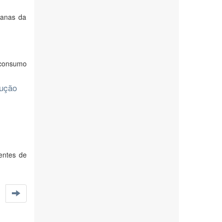
ianas da
 consumo
cução
entes de