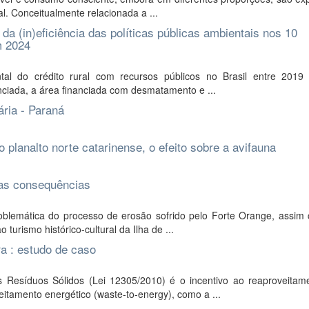
l. Conceitualmente relacionada a ...
da (in)eficiência das políticas públicas ambientais nos 10
m 2024
ntal do crédito rural com recursos públicos no Brasil entre 2019
nanciada, a área financiada com desmatamento e ...
ária - Paraná
planalto norte catarinense, o efeito sobre a avifauna
e as consequências
 problemática do processo de erosão sofrido pelo Forte Orange, assi
turismo histórico-cultural da Ilha de ...
ra : estudo de caso
s Resíduos Sólidos (Lei 12305/2010) é o incentivo ao reaproveitam
eitamento energético (waste-to-energy), como a ...