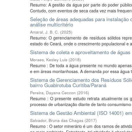
Resumo: A gestão da água por parte do poder público
Contudo, com eventos de seca cada vez mais frequente
Seleção de áreas adequadas para instalação d
análise multicritério
Amaral, J. B. C.
(
2025
)
Resumo: O gerenciamento de resíduos sólidos repre
estado do Ceará, onde o crescimento populacional e a
Sistema de coleta e aproveitamento de águas 
Moraes, Kesley Luis
(
2018
)
Resumo : De toda a água presente no mundo apenas 2
e em áreas montanhosas. A demanda por essa água t
Sistema de Gerenciamento dos Resíduos Sólido
bairro Guabirotuba Curitiba/Paraná
Pereira, Dayana Ceccon
(
2016
)
Resumo : O presente estudo retrata atualmente os 
processo de urbanização diante de tanto consumismo d
Sistema de Gestão Ambiental (ISO 14001) em
Salvador, Bruna das Chagas
(
2017
)
Resumo : O setor minerário é um dos ramos de ativid