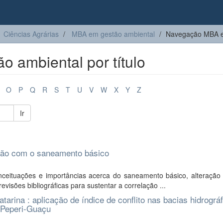
Ciências Agrárias
MBA em gestão ambiental
Navegação MBA em
 ambiental por título
O
P
Q
R
S
T
U
V
W
X
Y
Z
Ir
ação com o saneamento básico
ceituações e importâncias acerca do saneamento básico, alteração
visões bibliográficas para sustentar a correlação ...
arina : aplicação de índice de conflito nas bacias hidrográ
 Peperi-Guaçu