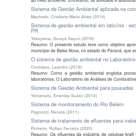
ao meio ambiente. Entretanto, tal atividade é absoluta
Sistema de Gestão Ambiental aplicada na cons
Machado, Cristiane Maria Alves
(
2014
)
Sistema de gestão ambiental em laticínio : es
PR
Yokoyama, Soraya Sayuri
(
2019
)
Resumo: O presente estudo teve como objetivo apres
município de Balsa Nova, no estado do Paraná, que es
O sistema de gestão ambiental no Laboratóri
Coriolano, Leandro
(
2019
)
Resumo: Como a gestão ambiental engloba proces
laboratórios. O Laboratório de Análises de Combustí
Sistema de Gestão Ambiental para pousadas
Yamamoto, Emenlay Suzan
(
2014
)
Sistema de monitoramento do Rio Belém
Pagnozzi, Renata
(
2011
)
Sistema de tratamento de efluentes para indús
Pinheiro, Rullian Ferreira
(
2020
)
Resumo: Os efluentes da indústria de celulose kra