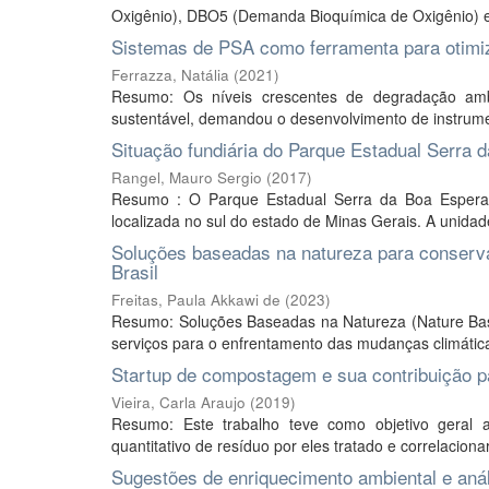
Oxigênio), DBO5 (Demanda Bioquímica de Oxigênio) e 
Sistemas de PSA como ferramenta para otimiz
Ferrazza, Natália
(
2021
)
Resumo: Os níveis crescentes de degradação amb
sustentável, demandou o desenvolvimento de instrumen
Situação fundiária do Parque Estadual Serra
Rangel, Mauro Sergio
(
2017
)
Resumo : O Parque Estadual Serra da Boa Esperan
localizada no sul do estado de Minas Gerais. A unidad
Soluções baseadas na natureza para conserva
Brasil
Freitas, Paula Akkawi de
(
2023
)
Resumo: Soluções Baseadas na Natureza (Nature Bas
serviços para o enfrentamento das mudanças climáticas
Startup de compostagem e sua contribuição pa
Vieira, Carla Araujo
(
2019
)
Resumo: Este trabalho teve como objetivo geral a
quantitativo de resíduo por eles tratado e correlaciona
Sugestões de enriquecimento ambiental e anál