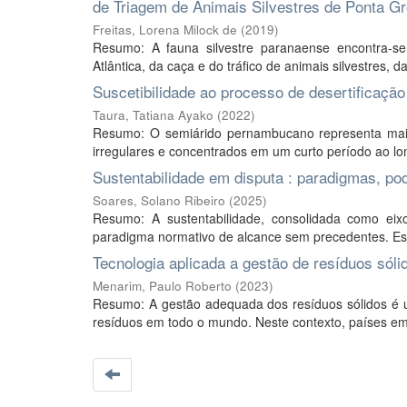
de Triagem de Animais Silvestres de Ponta G
Freitas, Lorena Milock de
(
2019
)
Resumo: A fauna silvestre paranaense encontra-
Atlântica, da caça e do tráfico de animais silvestres, 
Suscetibilidade ao processo de desertificaç
Taura, Tatiana Ayako
(
2022
)
Resumo: O semiárido pernambucano representa mais
irregulares e concentrados em um curto período ao lon
Sustentabilidade em disputa : paradigmas, po
Soares, Solano Ribeiro
(
2025
)
Resumo: A sustentabilidade, consolidada como ei
paradigma normativo de alcance sem precedentes. Este
Tecnologia aplicada a gestão de resíduos sóli
Menarim, Paulo Roberto
(
2023
)
Resumo: A gestão adequada dos resíduos sólidos é 
resíduos em todo o mundo. Neste contexto, países em d