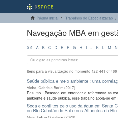
Página inicial
Trabalhos de Especialização
Navegação MBA em gestão
0-9
A
B
C
D
E
F
G
H
I
J
K
L
M
N
Itens para a visualização no momento 422-441 of 466
Saúde pública e meio ambiente : uma correl
Vieira, Gabriela Borim
(
2017
)
Resumo : Baseado em entender e referenciar as con
ambiente e saúde pública, esse trabalho apoia-se em re
Seca e conflitos pelo uso da água em Santa Cat
do Rio Cubatão do Sul e dos Afluentes do Rio
Maia, Felipe Quintiere
(
2020
)