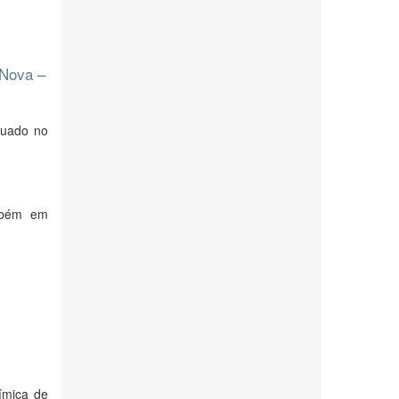
 Nova –
tuado no
ambém em
ímica de