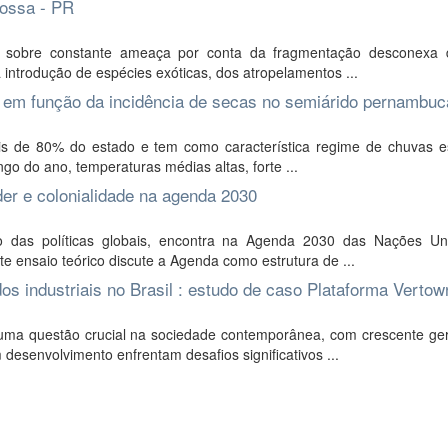
rossa - PR
se sobre constante ameaça por conta da fragmentação desconexa
da introdução de espécies exóticas, dos atropelamentos ...
ão em função da incidência de secas no semiárido pernambu
 de 80% do estado e tem como característica regime de chuvas e
go do ano, temperaturas médias altas, forte ...
der e colonialidade na agenda 2030
xo das políticas globais, encontra na Agenda 2030 das Nações U
 ensaio teórico discute a Agenda como estrutura de ...
dos industriais no Brasil : estudo de caso Plataforma Vertow
uma questão crucial na sociedade contemporânea, com crescente ge
esenvolvimento enfrentam desafios significativos ...