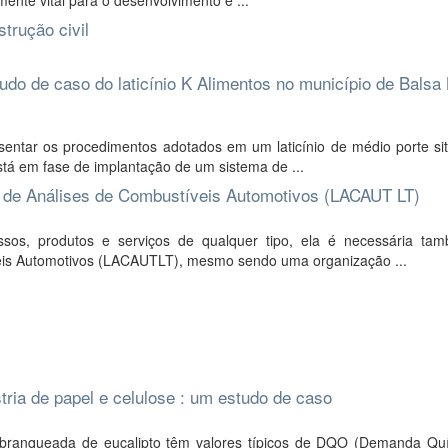
mente vital para o desenvolvimento e ...
trução civil
tudo de caso do laticínio K Alimentos no município de Balsa
entar os procedimentos adotados em um laticínio de médio porte si
tá em fase de implantação de um sistema de ...
o de Análises de Combustíveis Automotivos (LACAUT LT)
sos, produtos e serviços de qualquer tipo, ela é necessária t
veis Automotivos (LACAUTLT), mesmo sendo uma organização ...
tria de papel e celulose : um estudo de caso
ft branqueada de eucalipto têm valores típicos de DQO (Demanda Qu