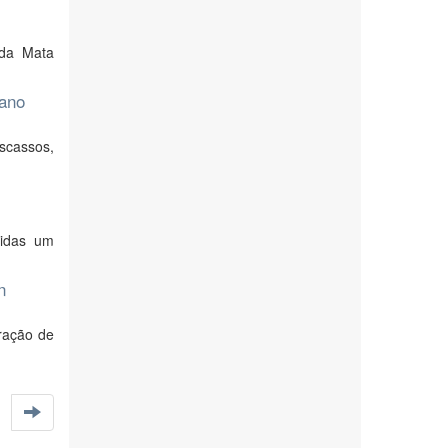
 da Mata
cano
scassos,
nidas um
n
ração de