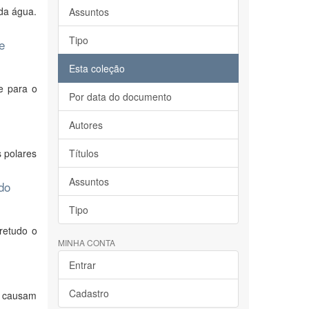
da água.
Assuntos
Tipo
e
Esta coleção
e para o
Por data do documento
Autores
 polares
Títulos
Assuntos
do
Tipo
retudo o
MINHA CONTA
Entrar
Cadastro
s causam