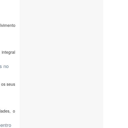
lvimento
integral
s no
 os seus
dades, o
Centro