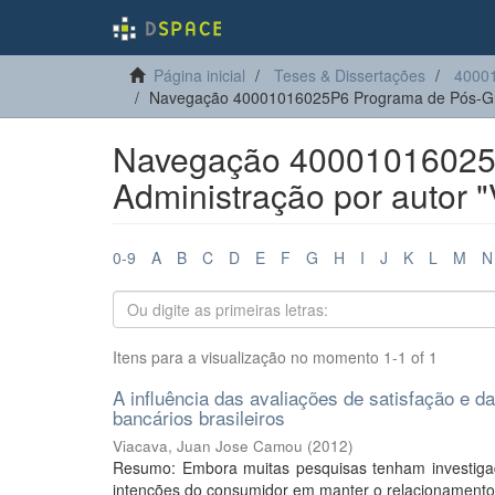
Página inicial
Teses & Dissertações
40001
Navegação 40001016025P6 Programa de Pós-Gra
Navegação 40001016025
Administração por autor 
0-9
A
B
C
D
E
F
G
H
I
J
K
L
M
N
Itens para a visualização no momento 1-1 of 1
A influência das avaliações de satisfação e 
bancários brasileiros
Viacava, Juan Jose Camou
(
2012
)
Resumo: Embora muitas pesquisas tenham investigado
intenções do consumidor em manter o relacionamento c