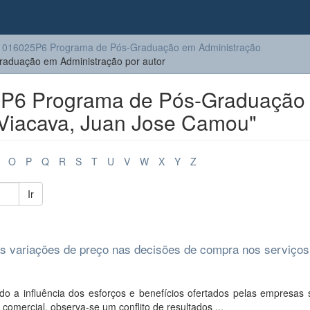
016025P6 Programa de Pós-Graduação em Administração
duação em Administração por autor
P6 Programa de Pós-Graduação
"Viacava, Juan Jose Camou"
O
P
Q
R
S
T
U
V
W
X
Y
Z
Ir
das variações de preço nas decisões de compra nos serviços
 a influência dos esforços e benefícios ofertados pelas empresas 
omercial, observa-se um conflito de resultados ...