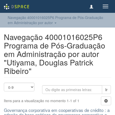
Toggl
navig
Navegação 40001016025P6 Programa de Pós-Graduação
em Administração por autor
Navegação 40001016025P6
Programa de Pós-Graduação
em Administração por autor
"Utiyama, Douglas Patrick
Ribeiro"
Ir
Itens para a visualização no momento 1-1 of 1
Governança corporativa em cooperativas de crédito : a
adoção de boas práticas de governança corporativa e